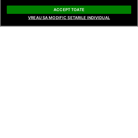
ACCEPT TOATE
VREAU SA MODIFIC SETARILE INDIVIDUAL
ȘTIRI
ȘTIRI
ȘTIRI
Dragostea din basme se găsește la
În această seară, 
Mireasa, în sezonul 14. Regatul inimii
începe cea de-a t
va fi lansat începând cu 17 august,
Poftiți pe la noi – 
pe Antena 1 și AntenaPLAY