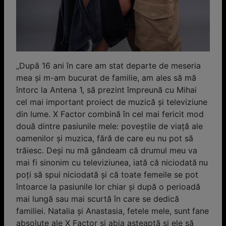
„După 16 ani în care am stat departe de meseria
mea şi m-am bucurat de familie, am ales să mă
întorc la Antena 1, să prezint împreună cu Mihai
cel mai important proiect de muzică şi televiziune
din lume. X Factor combină în cel mai fericit mod
două dintre pasiunile mele: poveştile de viaţă ale
oamenilor şi muzica, fără de care eu nu pot să
trăiesc. Deşi nu mă gândeam că drumul meu va
mai fi sinonim cu televiziunea, iată că niciodată nu
poţi să spui niciodată şi că toate femeile se pot
întoarce la pasiunile lor chiar şi după o perioadă
mai lungă sau mai scurtă în care se dedică
familiei. Natalia şi Anastasia, fetele mele, sunt fane
absolute ale X Factor şi abia aşteaptă şi ele să