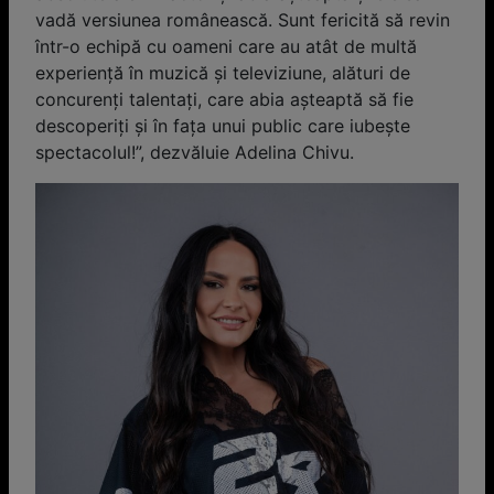
vadă versiunea românească. Sunt fericită să revin
într-o echipă cu oameni care au atât de multă
experienţă în muzică şi televiziune, alături de
concurenţi talentaţi, care abia aşteaptă să fie
descoperiţi şi în faţa unui public care iubeşte
spectacolul!”, dezvăluie Adelina Chivu.