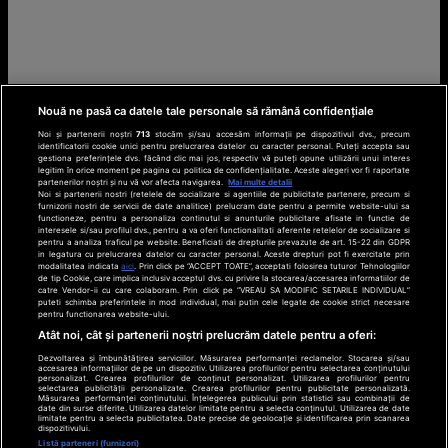
Nouă ne pasă ca datele tale personale să rămână confidențiale
Noi și partenerii noștri
713
stocăm și/sau accesăm informații pe dispozitivul dvs., precum
identificatorii cookie unici pentru prelucrarea datelor cu caracter personal. Puteți accepta sau
gestiona preferințele dvs. făcând clic mai jos, respectiv vă puteți opune utilizării unui interes
legitim în orice moment pe pagina cu politica de confidențialitate. Aceste alegeri vor fi raportate
partenerilor noștri și nu vă vor afecta navigarea.
Mai multe detalii
Noi si partenerii nostri (retelele de socializare si agentiile de publicitate partenere, precum si
furnizorii nostri de servicii de date analitice) prelucram date pentru a permite website-ului sa
functioneze, pentru a personaliza continutul si anunturile publicitare afisate in functie de
interesele si/sau profilul dvs., pentru a va oferi functionalitati aferente retelelor de socializare si
pentru a analiza traficul pe website. Beneficiati de drepturile prevazute de art. 15-22 din GDPR
in legatura cu prelucrarea datelor cu caracter personal. Aceste drepturi pot fi exercitate prin
modalitatea indicata
aici
. Prin click pe “ACCEPT TOATE”, acceptati folosirea tuturor Tehnologiilor
de tip Cookie, care implica inclusiv acceptul dvs. cu privire la stocarea/accesarea informatiilor de
catre Vendor-ii cu care colaboram. Prin click pe “VREAU SA MODIFIC SETARILE INDIVIDUAL”
puteti schimba preferintele in mod individual, mai putin cele legate de cookie strict necesare
pentru functionarea website-ului.
Atât noi, cât și partenerii noștri prelucrăm datele pentru a oferi:
Dezvoltarea și îmbunătățirea serviciilor. Măsurarea performanței reclamelor. Stocarea și/sau
accesarea informațiilor de pe un dispozitiv. Utilizarea profilurilor pentru selectarea conținutului
personalizat. Crearea profilurilor de conținut personalizat. Utilizarea profilurilor pentru
selectarea publicității personalizate. Crearea profilurilor pentru publicitate personalizată.
Măsurarea performanței conținutului. Înțelegerea publicului prin statistici sau combinații de
date din surse diferite. Utilizarea datelor limitate pentru a selecta conținutul. Utilizarea de date
limitate pentru a selecta publicitatea. Date precise de geolocație și identificarea prin scanarea
dispozitivului.
Listă parteneri (furnizori)