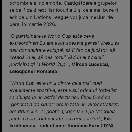
octombrie și noiembrie. Câștigătoarele grupelor
se califică direct, iar locurile 2 și cele mai bune 4
echipe din Nations League vor juca meciuri de
baraj în martie 2026.
"O participare la World Cup este ceva
extraordinar! Eu am avut această șansă! Vreau să
dau continuitate echipei, să îi fac pe jucători să
creadă în ei, să dea totul! Văd în ei posibili
participanți la World Cup"
,
Mircea Lucescu,
selecționer Romania
"World Cup este unul dintre cele mai mari
evenimente sportive, este visul oricărui fotbalist
să ajungă la un astfel de turneu final! Cred că
"generația de suflet" are în față un viitor strălucit,
are drumul ei, și poate ajunge la Cupa Mondială,
pentru a da continuitate performanțelor!“,
Edi
Iordănescu - selecționer România Euro 2024