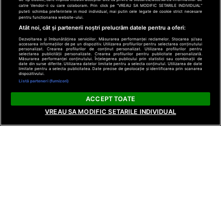
catre Vendor-ii cu care colaboram. Prin click pe “VREAU SA MODIFIC SETARILE INDIVIDUAL”
puteti schimba preferintele in mod individual, mai putin cele legate de cookie strict necesare
pentru functionarea website-ului.
Atât noi, cât și partenerii noștri prelucrăm datele pentru a oferi:
Dezvoltarea și îmbunătățirea serviciilor. Măsurarea performanței reclamelor. Stocarea și/sau
accesarea informațiilor de pe un dispozitiv. Utilizarea profilurilor pentru selectarea conținutului
personalizat. Crearea profilurilor de conținut personalizat. Utilizarea profilurilor pentru
selectarea publicității personalizate. Crearea profilurilor pentru publicitate personalizată.
Măsurarea performanței conținutului. Înțelegerea publicului prin statistici sau combinații de
date din surse diferite. Utilizarea datelor limitate pentru a selecta conținutul. Utilizarea de date
limitate pentru a selecta publicitatea. Date precise de geolocație și identificarea prin scanarea
dispozitivului.
Listă parteneri (furnizori)
ACCEPT TOATE
VREAU SA MODIFIC SETARILE INDIVIDUAL