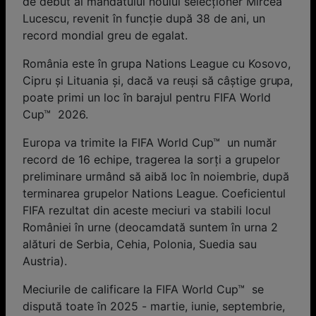
de debut al mandatului noului selecționer Mircea
Lucescu, revenit în funcție după 38 de ani, un
record mondial greu de egalat.
România este în grupa Nations League cu Kosovo,
Cipru și Lituania și, dacă va reuși să câștige grupa,
poate primi un loc în barajul pentru FIFA World
Cup™ 2026.
Europa va trimite la FIFA World Cup™ un număr
record de 16 echipe, tragerea la sorți a grupelor
preliminare urmând să aibă loc în noiembrie, după
terminarea grupelor Nations League. Coeficientul
FIFA rezultat din aceste meciuri va stabili locul
României în urne (deocamdată suntem în urna 2
alături de Serbia, Cehia, Polonia, Suedia sau
Austria).
Meciurile de calificare la FIFA World Cup™ se
dispută toate în 2025 - martie, iunie, septembrie,