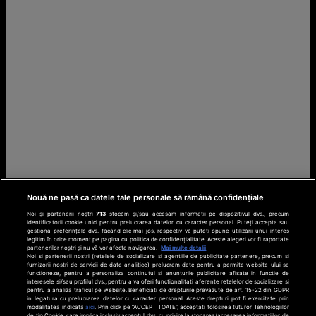
Nouă ne pasă ca datele tale personale să rămână confidențiale
Noi și partenerii noștri
713
stocăm și/sau accesăm informații pe dispozitivul dvs., precum
identificatorii cookie unici pentru prelucrarea datelor cu caracter personal. Puteți accepta sau
gestiona preferințele dvs. făcând clic mai jos, respectiv vă puteți opune utilizării unui interes
legitim în orice moment pe pagina cu politica de confidențialitate. Aceste alegeri vor fi raportate
partenerilor noștri și nu vă vor afecta navigarea.
Mai multe detalii
Noi si partenerii nostri (retelele de socializare si agentiile de publicitate partenere, precum si
furnizorii nostri de servicii de date analitice) prelucram date pentru a permite website-ului sa
functioneze, pentru a personaliza continutul si anunturile publicitare afisate in functie de
interesele si/sau profilul dvs., pentru a va oferi functionalitati aferente retelelor de socializare si
pentru a analiza traficul pe website. Beneficiati de drepturile prevazute de art. 15-22 din GDPR
in legatura cu prelucrarea datelor cu caracter personal. Aceste drepturi pot fi exercitate prin
modalitatea indicata
aici
. Prin click pe “ACCEPT TOATE”, acceptati folosirea tuturor Tehnologiilor
de tip Cookie, care implica inclusiv acceptul dvs. cu privire la stocarea/accesarea informatiilor de