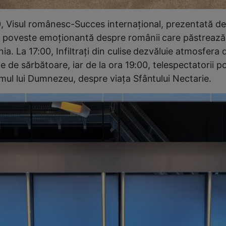
0, Visul românesc-Succes internațional, prezentată d
 poveste emoționantă despre românii care păstrează t
ia. La 17:00, Infiltrați din culise dezvăluie atmosfera 
ale de sărbătoare, iar de la ora 19:00, telespectatorii p
Omul lui Dumnezeu, despre viaţa Sfântului Nectarie.