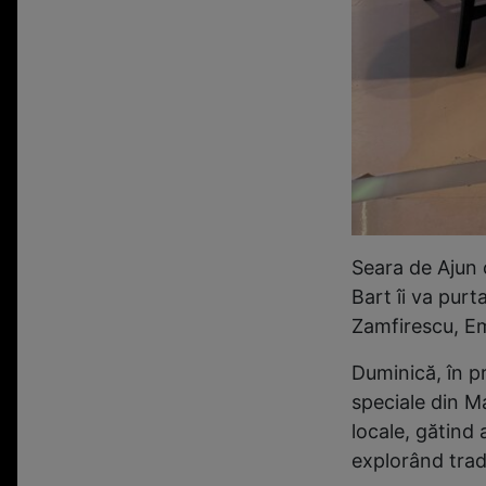
Seara de Ajun 
Bart îi va purt
Zamfirescu, Em
Duminică, în pr
speciale din M
locale, gătind
explorând tradi