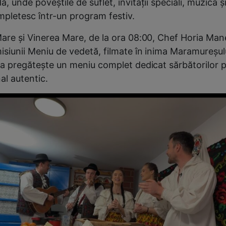
, unde poveștile de suflet, invitații speciali, muzica și 
mpletesc într-un program festiv.
Mare și Vinerea Mare, de la ora 08:00, Chef Horia Man
isiunii Meniu de vedetă, filmate în inima Maramureșulu
sta pregătește un meniu complet dedicat sărbătorilor p
al autentic.