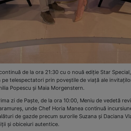
continuă de la ora 21:30 cu o nouă ediție Star Special
a pe telespectatori prin poveştile de viaţă ale invitaţilo
ilia Popescu și Maia Morgenstern.
ima zi de Paște, de la ora 10:00, Meniu de vedetă revi
aramureș, unde Chef Horia Manea continuă incursiunea 
 alături de gazde precum surorile Suzana și Daciana Vl
ţii și obiceiuri autentice.