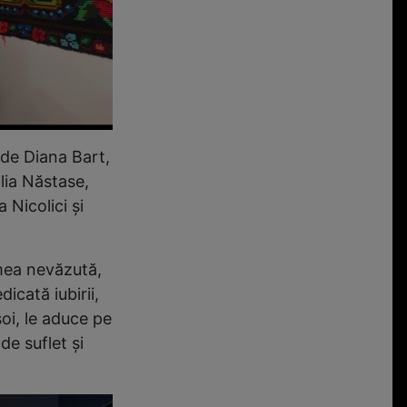
ă de Diana Bart,
alia Năstase,
 Nicolici și
umea nevăzută,
icată iubirii,
soi, le aduce pe
de suflet și