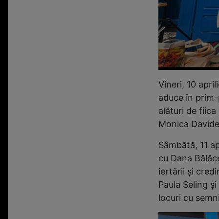
Vineri, 10 apri
aduce în prim-p
alături de fii
Monica Davides
Sâmbătă, 11 apr
cu Dana Bălăce
iertării și cre
Paula Seling și
locuri cu semni