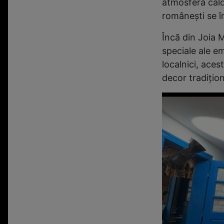
atmosferă caldă
româneşti se î
Încă din Joia 
speciale ale em
localnici, ace
decor tradițion