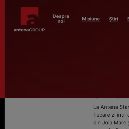
Despre
Misiune
Știri
noi
HOME
ȘTIRI
De Paş
telesp
progra
emisiu
La Antena Star
fiecare zi într
din Joia Mare ș