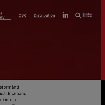
na
CSR
Distribution
my
De Paşte, Antena Stars le aduce telespectatorilor zile speciale, cu programe de sărbătoare ale emisiunilor preferate
uce
e, cu
ansformând
ntică. Începând
ți într-o