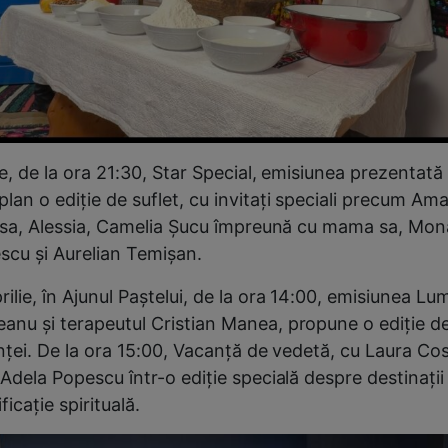
lie, de la ora 21:30, Star Special, emisiunea prezentat
lan o ediție de suflet, cu invitați speciali precum Am
ca sa, Alessia, Camelia Șucu împreună cu mama sa, Mona
cu şi Aurelian Temişan.
ilie, în Ajunul Paștelui, de la ora 14:00, emisiunea L
anu și terapeutul Cristian Manea, propune o ediție ded
dinței. De la ora 15:00, Vacanță de vedetă, cu Laura Co
 Adela Popescu într-o ediție specială despre destinații 
ficație spirituală.