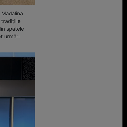
e Mădălina
radițiile
din spatele
ot urmări