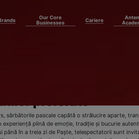
Our Core
Ante
Brands
Cariere
Businesses
Acade
te, Antena Stars le ad
ectatorilor zile special
me de sărbătoare ale
nilor preferate
s, sărbătorile pascale capătă o strălucire aparte, tr
-o experiență plină de emoție, tradiție și bucurie aute
i până în a treia zi de Paște, telespectatorii sunt invita