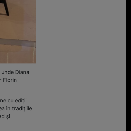
, unde Diana
r Florin
ne cu ediții
în tradițiile
ad și