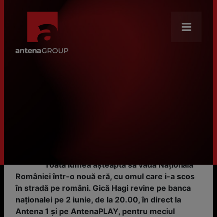
Despre noi
Misiune
HOME
ȘTIRI
Debutul Regelui, Gheorghe Hagi, în direct, la Antena 1. Georgia – România se vede live pe 2 iunie, de la 20.00, la Antena 1 şi în AntenaPLAY
Debutul Regelui, Gheorghe Hagi,
Știri
în direct, la Antena 1. Georgia –
Brands
România se vede live pe 2 iunie,
Our Core Businesses
de la 20.00, la Antena 1 şi în
AntenaPLAY
Cariere
Toată lumea aşteaptă să vadă Naționala
Antena Academy
României într-o nouă eră, cu omul care i-a scos
CSR
în stradă pe români. Gică Hagi revine pe banca
naționalei pe 2 iunie, de la 20.00, în direct la
Distribution
Antena 1 şi pe AntenaPLAY, pentru meciul