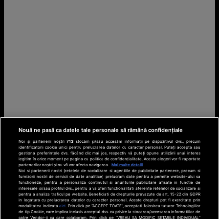
Nouă ne pasă ca datele tale personale să rămână confidențiale
Noi și partenerii noștri
713
stocăm și/sau accesăm informații pe dispozitivul dvs., precum
identificatorii cookie unici pentru prelucrarea datelor cu caracter personal. Puteți accepta sau
gestiona preferințele dvs. făcând clic mai jos, respectiv vă puteți opune utilizării unui interes
legitim în orice moment pe pagina cu politica de confidențialitate. Aceste alegeri vor fi raportate
partenerilor noștri și nu vă vor afecta navigarea.
Mai multe detalii
Noi si partenerii nostri (retelele de socializare si agentiile de publicitate partenere, precum si
furnizorii nostri de servicii de date analitice) prelucram date pentru a permite website-ului sa
functioneze, pentru a personaliza continutul si anunturile publicitare afisate in functie de
interesele si/sau profilul dvs., pentru a va oferi functionalitati aferente retelelor de socializare si
pentru a analiza traficul pe website. Beneficiati de drepturile prevazute de art. 15-22 din GDPR
in legatura cu prelucrarea datelor cu caracter personal. Aceste drepturi pot fi exercitate prin
modalitatea indicata
aici
. Prin click pe “ACCEPT TOATE”, acceptati folosirea tuturor Tehnologiilor
de tip Cookie, care implica inclusiv acceptul dvs. cu privire la stocarea/accesarea informatiilor de
catre Vendor-ii cu care colaboram. Prin click pe “VREAU SA MODIFIC SETARILE INDIVIDUAL”