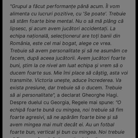
"Grupul a făcut performanţe până acum. Îl vom
alimenta cu lucruri pozitive, cu 'Se poate'. Trebuie
să stăm foarte bine mental. Nu o să mă plâng că
lipsesc, şi acum avem jucători accidentaţi. La
echipa naţională, selecţionerul are toţi banii din
România, este cel mai bogat, alege ce vrea.
Trebuie să avem personalitate şi să ne asumăm ce
facem, după aceea jucătorii. Avem jucători foarte
buni, ştim la ce nivel am luat echipa şi vrem să o
ducem foarte sus. Mie îmi place să câştig, asta voi
transmite. Victoria uneşte, aduce încrederea. Va
exista presiune, dar trebuie să o ducem. Trebuie
să ai personalitate",
a declarat Gheorghe Hagi.
Despre duelul cu Georgia, Regele mai spune:
"O
echipă foarte bună cu mingea, noi trebuie să fim
foarte agresivi, să ne apărăm foarte bine şi să
avem mingea mai mult decât ei. Au un fotbal
foarte bun, vertical şi bun cu mingea. Noi trebuie