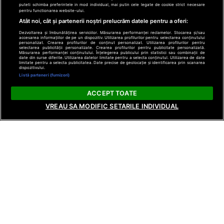
puteti schimba preferintele in mod individual, mai putin cele legate de cookie strict necesare
pentru functionarea website-ului.
Atât noi, cât și partenerii noștri prelucrăm datele pentru a oferi:
Dezvoltarea și îmbunătățirea serviciilor. Măsurarea performanței reclamelor. Stocarea și/sau
accesarea informațiilor de pe un dispozitiv. Utilizarea profilurilor pentru selectarea conținutului
personalizat. Crearea profilurilor de conținut personalizat. Utilizarea profilurilor pentru
selectarea publicității personalizate. Crearea profilurilor pentru publicitate personalizată.
Măsurarea performanței conținutului. Înțelegerea publicului prin statistici sau combinații de
date din surse diferite. Utilizarea datelor limitate pentru a selecta conținutul. Utilizarea de date
limitate pentru a selecta publicitatea. Date precise de geolocație și identificarea prin scanarea
dispozitivului.
Listă parteneri (furnizori)
ACCEPT TOATE
VREAU SA MODIFIC SETARILE INDIVIDUAL