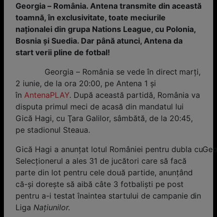
Georgia – România.
Antena transmite din această
toamnă, în exclusivitate, toate meciurile
naționalei din grupa Nations League, cu Polonia,
Bosnia și Suedia. Dar până atunci, Antena da
start verii pline de fotbal!
Georgia – România se vede în direct marţi,
2 iunie, de la ora 20:00, pe Antena 1 şi
în
AntenaPLAY
. După această partidă, România va
disputa primul meci de acasă din mandatul lui
Gică Hagi, cu Ţara Galilor, sâmbătă, de la 20:45,
pe stadionul Steaua.
Gică Hagi a anunţat lotul României pentru dubla cuGeorg
Selecţionerul a ales 31 de jucători care să facă
parte din lot pentru cele două partide, anunţând
că-şi doreşte să aibă câte 3 fotbalişti pe post
pentru a-i testat înaintea startului de campanie din
Liga
Naţiunilor.