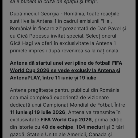
să îi punem în criză de spaţiu şi timp".
După meciul Georgia - România, toate reacţiile
sunt live la Antena 1 în cadrul emisiunii "Hai,
România! În fiecare zi" prezentată de Dan Pavel şi
cu Gică Popescu invitat special. Selecţionerul
Gică Hagi va oferi în exclusivitate la Antena 1
primele impresii după revenirea sa la naţională.
Antena dă startul unei veri pline de fotbal!
FIFA
World Cup 2026 se vede exclusiv la Antena și
AntenaPLAY, între 11 iunie și 19 iulie
Antena pregătește pentru publicul din România
cea mai complexă experiență de vizionare
dedicată unui Campionat Mondial de Fotbal. Între
11 iunie și 19 iulie 2026
, Antena va transmite în
exclusivitate
FIFA World Cup 2026
, prima ediție
din istorie cu
48 de echipe
,
104 meciuri
și 3 țări
gazdă: Statele Unite ale Americii, Canada și