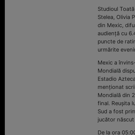
Studioul Toată
Stelea, Olivia
din Mexic, dif
audiență cu 6.
puncte de ratin
urmărite eveni
Mexic a învins
Mondială dispu
Estadio Azteca 
menționat scri
Mondială din 2
final. Reușita 
Sud a fost prim
jucător născut 
De la ora 05:0