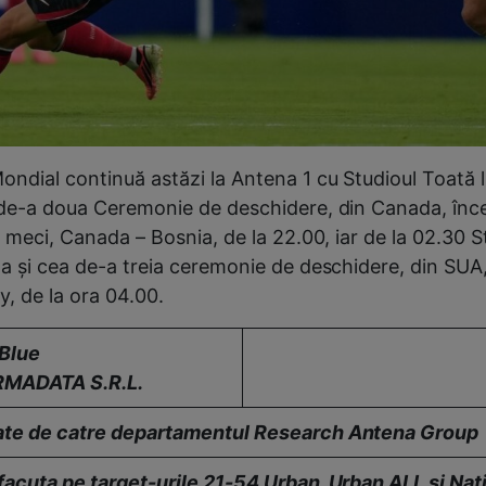
ndial continuă astăzi la Antena 1 cu Studioul Toată 
 de-a doua Ceremonie de deschidere, din Canada, înc
l meci, Canada – Bosnia, de la 22.00, iar de la 02.30 
a şi cea de-a treia ceremonie de deschidere, din SUA,
, de la ora 04.00.
5Blue
RMADATA S.R.L.
ate de catre departamentul Research Antena Group
 facuta pe target-urile 21-54 Urban, Urban ALL
și Naț