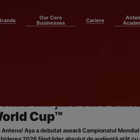
Our Core
Ante
Brands
Cariere
Businesses
Acade
derea Mondialului, lid
t de audiență în Român
 este prima televiziun
ială din țară care tran
World Cup™
a Antena! Aşa a debutat aseară Campionatul Mondial 
hiderea 2026 fiind lider absolut de audiență atât cu