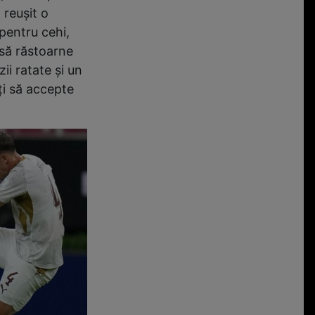
 reușit o
 pentru cehi,
să răstoarne
ii ratate și un
iți să accepte