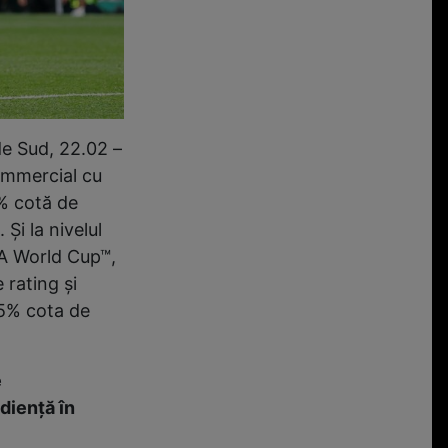
de Sud, 22.02 –
commercial cu
9% cotă de
Şi la nivelul
IFA World Cup™,
 rating şi
.5% cota de
e
diență în