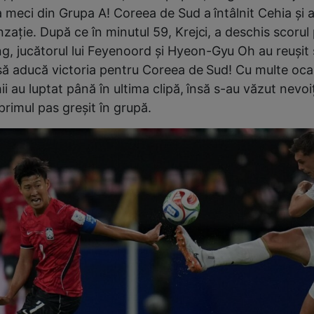
a meci din Grupa A! Coreea de Sud a întâlnit Cehia și a
zație. După ce în minutul 59, Krejci, a deschis scorul
 jucătorul lui Feyenoord și Hyeon-Gyu Oh au reușit 
 să aducă victoria pentru Coreea de Sud! Cu multe ocaz
ii au luptat până în ultima clipă, însă s-au văzut nevo
primul pas greșit în grupă.