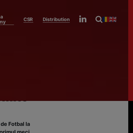
na
CSR
Distribution
my
Deschiderea Mondialului, lider absolut de audiență în România. Antena este prima televiziune comercială din țară care transmite FIFA World Cup™
er
ia.
e
smite
de Fotbal la
 primul meci,