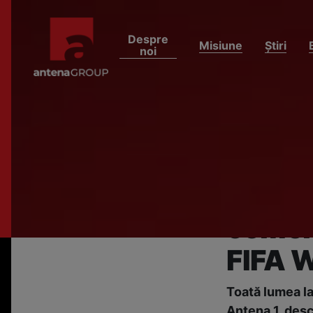
Despre
Misiune
Știri
noi
HOME
ȘTIRI
Deschi
absolu
Antena
comerc
FIFA 
Toată lumea l
Antena 1, desc