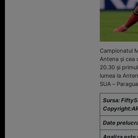
Campionatul Mo
Antena şi cea
20.30 şi primu
lumea la Anten
SUA – Paraguay
Sursa: Fifty
Copyright:A
Date prelucr
Analiza este