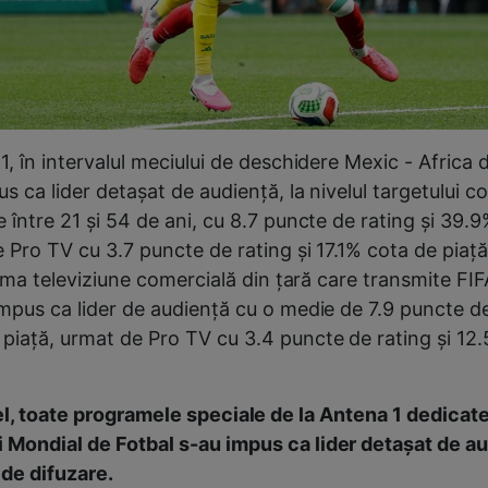
1, în intervalul meciului de deschidere Mexic - Africa 
s ca lider detaşat de audiență, la nivelul targetului 
 între 21 şi 54 de ani, cu 8.7 puncte de rating şi 39.
 Pro TV cu 3.7 puncte de rating şi 17.1% cota de piață. 
prima televiziune comercială din țară care transmite F
impus ca lider de audiență cu o medie de 7.9 puncte de
piață, urmat de Pro TV cu 3.4 puncte de rating şi 12
oate programele speciale de la Antena 1 dedicat
Mondial de Fotbal s-au impus ca lider detaşat de au
 de difuzare.