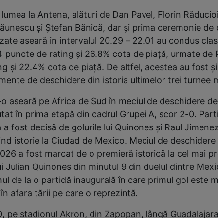
 lumea la Antena, alături de Dan Pavel, Florin Răduci
 Păunescu şi Ştefan Bănică, dar şi prima ceremonie de
uzate aseară in intervalul 20.29 – 22.01 au condus cl
4 puncte de rating şi 26.8% cota de piață, urmate de 
g şi 22.4% cota de piață. De altfel, acestea au fost şi
mente de deschidere din istoria ultimelor trei turnee 
-o aseară pe Africa de Sud în meciul de deschidere de
tat în prima etapă din cadrul Grupei A, scor 2-0. Part
a fost decisă de golurile lui Quinones și Raul Jimenez
ind istorie la Ciudad de Mexico. Meciul de deschidere
026 a fost marcat de o premieră istorică la cel mai pr
lui Julian Quinones din minutul 9 din duelul dintre Mexi
ul de la o partidă inaugurală în care primul gol este 
în afara țării pe care o reprezintă.
0, pe stadionul Akron, din Zapopan, lângă Guadalajara