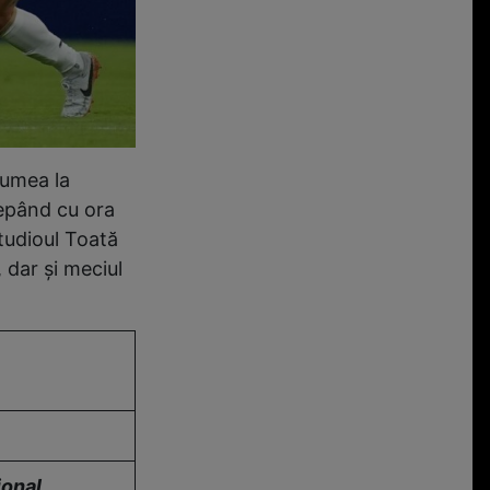
lumea la
epând cu ora
Studioul Toată
 dar şi meciul
ional