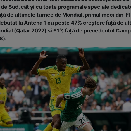
 de Sud, cât şi cu toate programale speciale dedica
ță de ultimele turnee de Mondial, primul meci din F
debutat la Antena 1 cu peste 47% creştere față de ul
dial (Qatar 2022) şi 61% față de precedentul Camp
8).