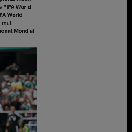
te
FIFA World
IFA World
timul
ionat Mondial