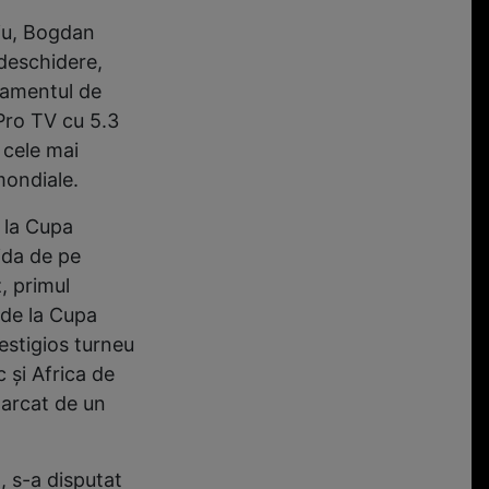
oiu, Bogdan
 deschidere,
asamentul de
Pro TV cu 5.3
 cele mai
mondiale.
 la Cupa
ida de pe
, primul
 de la Cupa
estigios turneu
c și Africa de
marcat de un
, s-a disputat