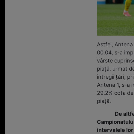
Astfel, Antena 
00.04, s-a impu
vârste cuprinse
piață, urmat de
întregii țări, 
Antena 1, s-a 
29.2% cota de 
piață.
De altfel, t
Campionatului 
intervalele lor