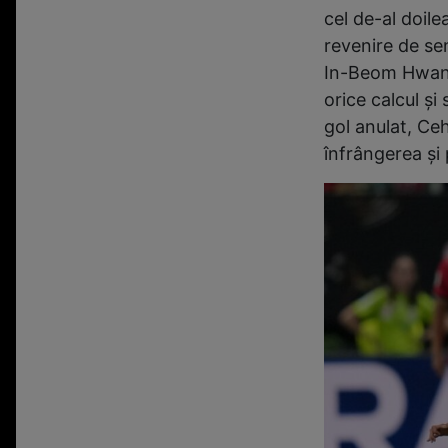
cel de-al doile
revenire de sen
In-Beom Hwang,
orice calcul și
gol anulat, Ceh
înfrângerea și 