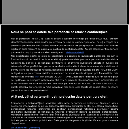
Nouă ne pasă ca datele tale personale să rămână confidențiale
Noi și partenerii noștri
713
stocăm și/sau accesăm informații pe dispozitivul dvs., precum
identificatorii cookie unici pentru prelucrarea datelor cu caracter personal. Puteți accepta sau
gestiona preferințele dvs. făcând clic mai jos, respectiv vă puteți opune utilizării unui interes
legitim în orice moment pe pagina cu politica de confidențialitate. Aceste alegeri vor fi raportate
partenerilor noștri și nu vă vor afecta navigarea.
Mai multe detalii
Noi si partenerii nostri (retelele de socializare si agentiile de publicitate partenere, precum si
furnizorii nostri de servicii de date analitice) prelucram date pentru a permite website-ului sa
functioneze, pentru a personaliza continutul si anunturile publicitare afisate in functie de
interesele si/sau profilul dvs., pentru a va oferi functionalitati aferente retelelor de socializare si
pentru a analiza traficul pe website. Beneficiati de drepturile prevazute de art. 15-22 din GDPR
in legatura cu prelucrarea datelor cu caracter personal. Aceste drepturi pot fi exercitate prin
modalitatea indicata
aici
. Prin click pe “ACCEPT TOATE”, acceptati folosirea tuturor Tehnologiilor
de tip Cookie, care implica inclusiv acceptul dvs. cu privire la stocarea/accesarea informatiilor de
catre Vendor-ii cu care colaboram. Prin click pe “VREAU SA MODIFIC SETARILE INDIVIDUAL”
puteti schimba preferintele in mod individual, mai putin cele legate de cookie strict necesare
pentru functionarea website-ului.
Atât noi, cât și partenerii noștri prelucrăm datele pentru a oferi:
Dezvoltarea și îmbunătățirea serviciilor. Măsurarea performanței reclamelor. Stocarea și/sau
accesarea informațiilor de pe un dispozitiv. Utilizarea profilurilor pentru selectarea conținutului
personalizat. Crearea profilurilor de conținut personalizat. Utilizarea profilurilor pentru
selectarea publicității personalizate. Crearea profilurilor pentru publicitate personalizată.
Măsurarea performanței conținutului. Înțelegerea publicului prin statistici sau combinații de
date din surse diferite. Utilizarea datelor limitate pentru a selecta conținutul. Utilizarea de date
limitate pentru a selecta publicitatea. Date precise de geolocație și identificarea prin scanarea
dispozitivului.
Listă parteneri (furnizori)