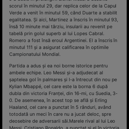
scorul ȋn minutul 29, dar replica celor de la Capul
Verde a venit ȋn minutul 59, când Duarte a stabilit
egalitatea. Şi aici, Martinez a ȋnscris ȋn minutul 93,
ȋnsă 10 minute mai târziu, insularii au revenit pe
tabelă prin golul superb al lui Lopes Cabral.
Romero a fost însă eroul Argentinei. El a înscris în
minutul 111 și a asigurat calificarea în optimile
Campionatului Mondial.
Partida a adus și ea noi borne istorice pentru
ambele echipe. Leo Messi și-a adjudecat al
șaptelea gol ȋn palmares şi l-a întrecut din nou pe
Kylian Mbappé, cel care este la borna 6 după
dubla din victoria Franţei, din 16-mi, cu Suedia, 3-
0. De asemenea, în acest top se află şi Erling
Haaland, cel care a punctat în 5 rânduri, având
totodată un meci în care nu a jucat deloc, spre
deosebire de adversarii săi.Marele rival al lui Leo
Messi, Cristiano Ronaldo, a punctat şi el în victoria