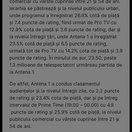
comercial cu vârste cuprinse ȋntre 21 și 54 de ani.
Ierarhia se păstrează şi la nivelul publicului urban,
unde programul a ȋnregistrat 26.6% cotă de piaţă
și 7.4 puncte de rating, fiind urmat de Pro TV cu
12.9% cota de piaţă și 3.6 puncte de rating, dar și
la nivelul ȋntregii ţări, unde Antena 1 a ȋnregistrat
23.5% cotă de piaţă și 6.5 puncte de rating,
urmată tot de Pro TV cu 14.2% cota de piaţă și 3.9
puncte de rating. În minutul de aur, 23.50, peste
1.3 milioane de telespectatori urmăreau partida de
la Antena 1.
De altfel, Antena 1 a condus clasamentul
audienţelor și la nivelul ȋntregii zile, cu 2.2 puncte
de rating și 23.4% cota de piaţă, dar și pe ȋntreg
intervalul de Prime Time (19.00 – 00.00) cu 4.8
puncte de rating și 25.9% cotă de piață, la nivelul
publicului comercial cu vârste cuprinse ȋntre 21 și
54 de ani.