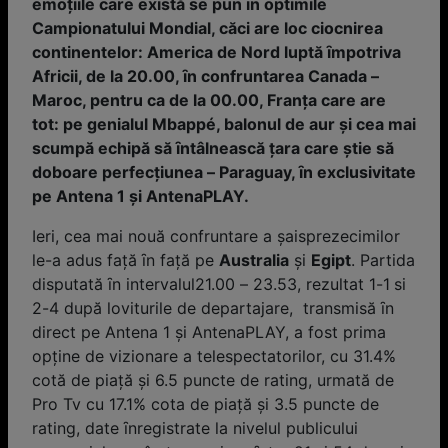
emoţiile care există se pun ȋn optimile
Campionatului Mondial, căci are loc ciocnirea
continentelor: America de Nord luptă ȋmpotriva
Africii, de la 20.00, ȋn confruntarea Canada –
Maroc, pentru ca de la 00.00, Franţa care are
tot: pe genialul Mbappé, balonul de aur și cea mai
scumpă echipă să ȋntâlnească ţara care știe să
doboare perfecţiunea – Paraguay, ȋn exclusivitate
pe Antena 1 și AntenaPLAY.
Ieri, cea mai nouă confruntare a șaisprezecimilor
le-a adus faţă ȋn faţă pe
Australia
și
Egipt
. Partida
disputată ȋn intervalul21.00 – 23.53, rezultat 1-1 si
2-4 după loviturile de departajare, transmisă ȋn
direct pe Antena 1 și AntenaPLAY, a fost prima
opţine de vizionare a telespectatorilor, cu 31.4%
cotă de piață și 6.5 puncte de rating, urmată de
Pro Tv cu 17.1% cota de piaţă și 3.5 puncte de
rating, date ȋnregistrate la nivelul publicului