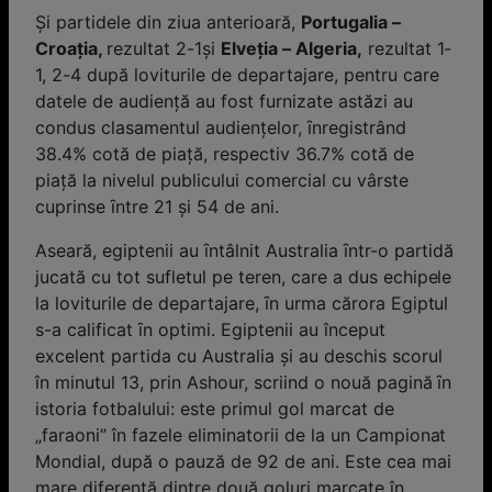
Şi partidele din ziua anterioară,
Portugalia –
Croaţia,
rezultat 2-1și
Elveţia – Algeria,
rezultat 1-
1, 2-4 după loviturile de departajare, pentru care
datele de audienţă au fost furnizate astăzi au
condus clasamentul audienţelor, ȋnregistrând
38.4% cotă de piaţă, respectiv 36.7% cotă de
piaţă la nivelul publicului comercial cu vârste
cuprinse ȋntre 21 și 54 de ani.
Aseară, egiptenii au ȋntâlnit Australia ȋntr-o partidă
jucată cu tot sufletul pe teren, care a dus echipele
la loviturile de departajare, ȋn urma cărora Egiptul
s-a calificat ȋn optimi. Egiptenii au început
excelent partida cu Australia și au deschis scorul
în minutul 13, prin Ashour, scriind o nouă pagină ȋn
istoria fotbalului: este primul gol marcat de
„faraoni” în fazele eliminatorii de la un Campionat
Mondial, după o pauză de 92 de ani. Este cea mai
mare diferență dintre două goluri marcate în