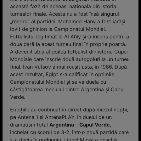
această fază de aceeași națională din istoria
turneelor finale. Acesta nu a fost ȋnsă singurul
„record” al partidei: Mohamed Hany a fost iarăși
lovit de ghinion la Campionatul Mondial.
Fotbalistul legitimat la Al Ahly și-a înscris pentru a
doua oară la acest turneu final în proprie poartă.
A devenit abia al doilea fotbalist din istoria Cupei
Mondiale care înscrie două autogoluri la un turneu
final. Ivan Vutsov a mai reușit asta, în 1966. După
acest rezultat, Egipt s-a calificat în optimile
Campionatului Mondial și se va duela cu
câștigătoarea meciului dintre Argentina și Capul
Verde.
Emoţiile au continuat ȋn direct după miezul nopţii,
pe Antena 1 și AntenaPLAY, ȋn duelul de un
dramatism total
Argentina
–
Capul Verde
,
încheiat cu scorul de 3-2, ȋntr-o nouă partidă care
s-a decis ȋn prelungiri. Lionel Messi a deschis