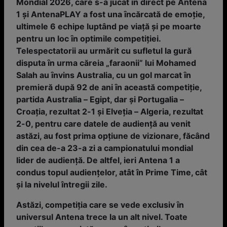
Mondial 2026, care s-a jucat ȋn direct pe Antena
1 și AntenaPLAY a fost una ȋncărcată de emoţie,
ultimele 6 echipe luptând pe viaţă și pe moarte
pentru un loc ȋn optimile competiţiei.
Telespectatorii au urmărit cu sufletul la gură
disputa ȋn urma căreia „faraonii” lui Mohamed
Salah au ȋnvins Australia, cu un gol marcat ȋn
premieră după 92 de ani ȋn această competiţie,
partida Australia – Egipt, dar și Portugalia –
Croaţia, rezultat 2-1 și Elveţia – Algeria, rezultat
2-0, pentru care datele de audienţă au venit
astăzi, au fost prima opţiune de vizionare, făcând
din cea de-a 23-a zi a campionatului mondial
lider de audienţă. De altfel, ieri Antena 1 a
condus topul audienţelor, atât în Prime Time, cât
şi la nivelul întregii zile.
Astăzi, competiţia care se vede exclusiv ȋn
universul Antena trece la un alt nivel. Toate