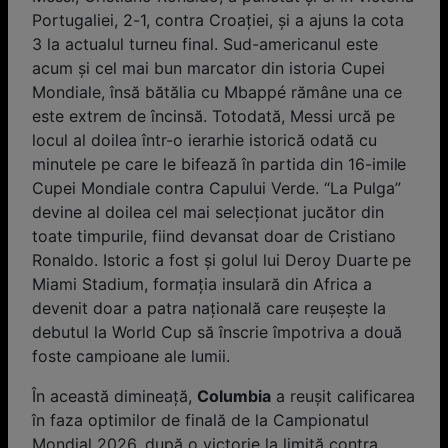
Portugaliei, 2-1, contra Croaţiei, şi a ajuns la cota
3 la actualul turneu final. Sud-americanul este
acum şi cel mai bun marcator din istoria Cupei
Mondiale, însă bătălia cu Mbappé rămâne una ce
este extrem de încinsă. Totodată, Messi urcă pe
locul al doilea într-o ierarhie istorică odată cu
minutele pe care le bifează în partida din 16-imile
Cupei Mondiale contra Capului Verde. “La Pulga”
devine al doilea cel mai selecționat jucător din
toate timpurile, fiind devansat doar de Cristiano
Ronaldo. Istoric a fost și golul lui Deroy Duarte pe
Miami Stadium, formația insulară din Africa a
devenit doar a patra națională care reușește la
debutul la World Cup să înscrie împotriva a două
foste campioane ale lumii.
În această dimineaţă,
Columbia
a reuşit calificarea
în faza optimilor de finală de la Campionatul
Mondial 2026, după o victorie la limită contra