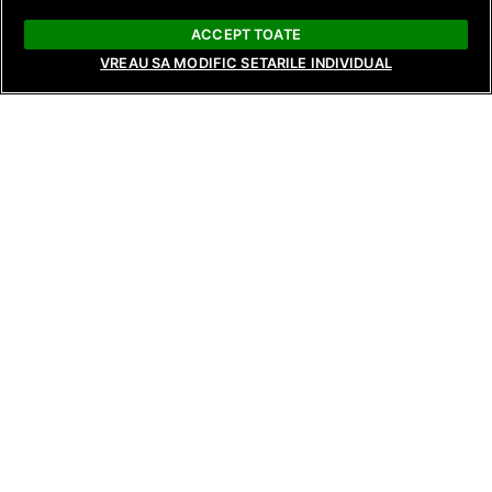
ACCEPT TOATE
VREAU SA MODIFIC SETARILE INDIVIDUAL
ȘTIRI
ȘTIRI
ȘTIRI
Dragostea din basme se găsește la
În această seară, 
Mireasa, în sezonul 14. Regatul inimii
începe cea de-a t
va fi lansat începând cu 17 august,
Poftiți pe la noi – 
pe Antena 1 și AntenaPLAY