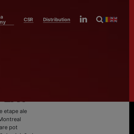
na
CSR
Distribution
my
Formula 1 revine cu un spectacol total la Montreal! Marele Premiu din Canada se vede duminică, de la ora 22:50, pe Antena 1 și AntenaPLAY
acol
miu din
la ora
aPLAY
e etape ale
 Montreal
care pot