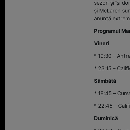
sezon și își do
și McLaren sunt
anunță extrem 
Programul Mar
Vineri
* 19:30 – Ant
* 23:15 – Cali
Sâmbătă
* 18:45 – Cur
* 22:45 – Cali
Duminică