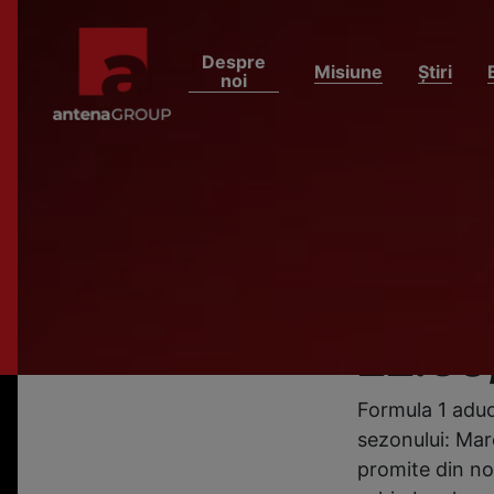
Despre
Misiune
Știri
noi
HOME
ȘTIRI
Formul
total 
Canada
22:50
Formula 1 aduc
sezonului: Mar
promite din nou