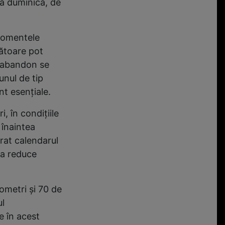
tă duminică, de
 momentele
bătoare pot
și abandon se
unul de tip
nt esențiale.
i, în condițiile
 înaintea
urat calendarul
 a reduce
lometri și 70 de
ul
e în acest