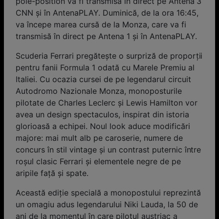
pole-position va fi transmisă în direct pe Antena 3
CNN şi în AntenaPLAY. Duminică, de la ora 16:45,
va începe marea cursă de la Monza, care va fi
transmisă în direct pe Antena 1 şi în AntenaPLAY.
Scuderia Ferrari pregătește o surpriză de proporții
pentru fanii Formula 1 odată cu Marele Premiu al
Italiei. Cu ocazia cursei de pe legendarul circuit
Autodromo Nazionale Monza, monoposturile
pilotate de Charles Leclerc și Lewis Hamilton vor
avea un design spectaculos, inspirat din istoria
glorioasă a echipei. Noul look aduce modificări
majore: mai mult alb pe caroserie, numere de
concurs în stil vintage și un contrast puternic între
roșul clasic Ferrari și elementele negre de pe
aripile față și spate.
Această ediție specială a monopostului reprezintă
un omagiu adus legendarului Niki Lauda, la 50 de
ani de la momentul în care pilotul austriac a