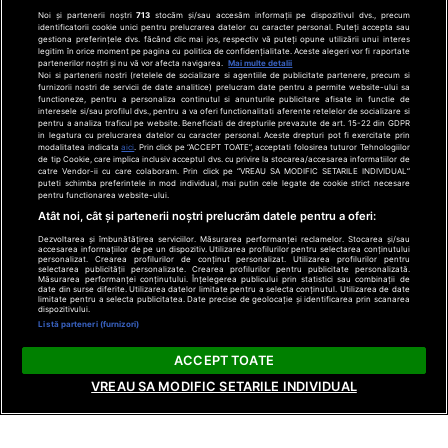
Noi și partenerii noștri
713
stocăm și/sau accesăm informații pe dispozitivul dvs., precum
identificatorii cookie unici pentru prelucrarea datelor cu caracter personal. Puteți accepta sau
gestiona preferințele dvs. făcând clic mai jos, respectiv vă puteți opune utilizării unui interes
legitim în orice moment pe pagina cu politica de confidențialitate. Aceste alegeri vor fi raportate
partenerilor noștri și nu vă vor afecta navigarea.
Mai multe detalii
Noi si partenerii nostri (retelele de socializare si agentiile de publicitate partenere, precum si
furnizorii nostri de servicii de date analitice) prelucram date pentru a permite website-ului sa
functioneze, pentru a personaliza continutul si anunturile publicitare afisate in functie de
interesele si/sau profilul dvs., pentru a va oferi functionalitati aferente retelelor de socializare si
pentru a analiza traficul pe website. Beneficiati de drepturile prevazute de art. 15-22 din GDPR
in legatura cu prelucrarea datelor cu caracter personal. Aceste drepturi pot fi exercitate prin
modalitatea indicata
aici
. Prin click pe “ACCEPT TOATE”, acceptati folosirea tuturor Tehnologiilor
de tip Cookie, care implica inclusiv acceptul dvs. cu privire la stocarea/accesarea informatiilor de
catre Vendor-ii cu care colaboram. Prin click pe “VREAU SA MODIFIC SETARILE INDIVIDUAL”
puteti schimba preferintele in mod individual, mai putin cele legate de cookie strict necesare
pentru functionarea website-ului.
Atât noi, cât și partenerii noștri prelucrăm datele pentru a oferi:
Dezvoltarea și îmbunătățirea serviciilor. Măsurarea performanței reclamelor. Stocarea și/sau
accesarea informațiilor de pe un dispozitiv. Utilizarea profilurilor pentru selectarea conținutului
personalizat. Crearea profilurilor de conținut personalizat. Utilizarea profilurilor pentru
selectarea publicității personalizate. Crearea profilurilor pentru publicitate personalizată.
Măsurarea performanței conținutului. Înțelegerea publicului prin statistici sau combinații de
date din surse diferite. Utilizarea datelor limitate pentru a selecta conținutul. Utilizarea de date
limitate pentru a selecta publicitatea. Date precise de geolocație și identificarea prin scanarea
dispozitivului.
Listă parteneri (furnizori)
ACCEPT TOATE
VREAU SA MODIFIC SETARILE INDIVIDUAL