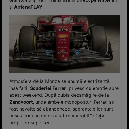
ora 15:45
, și va fi transmisă
în direct pe Antena 1
și
AntenaPLAY
.
Atmosfera de la Monza se anunță electrizantă,
însă fanii
Scuderiei Ferrari
privesc cu emoție spre
acest weekend. După dubla dezamăgire de la
Zandvoort
, unde ambele monoposturi Ferrari au
fost nevoite să abandoneze, speranțele lor sunt
puse acum pe un rezultat remarcabil în fața
propriilor suporteri.