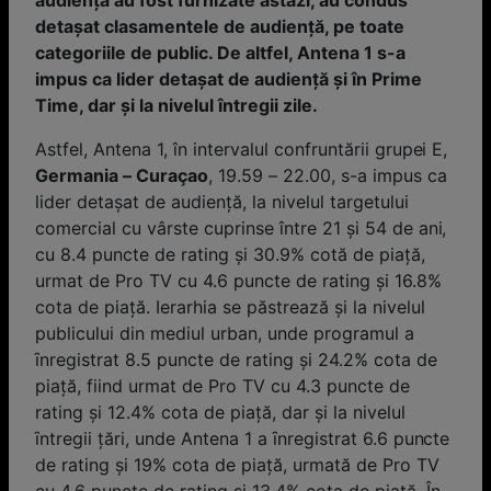
audien
ţă
au fost furnizate ast
ă
zi, au condus
deta
ș
at clasamentele de audien
ţă
, pe toate
categoriile de public. De altfel, Antena 1 s-a
impus ca lider detaşat de audiență şi în Prime
Time, dar şi la nivelul întregii zile.
Astfel, Antena 1, în intervalul confruntării grupei E,
Germania – Cura
çao
, 19.59 – 22.00, s-a impus ca
lider detaşat de audiență, la nivelul targetului
comercial cu vârste cuprinse între 21 şi 54 de ani,
cu 8.4 puncte de rating şi 30.9% cotă de piață,
urmat de Pro TV cu 4.6 puncte de rating şi 16.8%
cota de piață. Ierarhia se păstrează și la nivelul
publicului din mediul urban, unde programul a
ȋnregistrat 8.5 puncte de rating și 24.2% cota de
piaţă, fiind urmat de Pro TV cu 4.3 puncte de
rating și 12.4% cota de piaţă, dar și la nivelul
ȋntregii ţări, unde Antena 1 a ȋnregistrat 6.6 puncte
de rating și 19% cota de piaţă, urmată de Pro TV