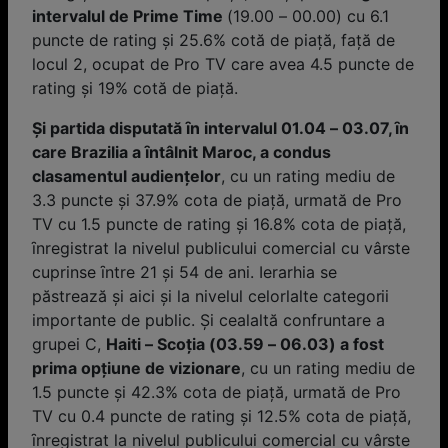
intervalul de Prime Time
(19.00 – 00.00) cu 6.1
puncte de rating și 25.6% cotă de piață, față de
locul 2, ocupat de Pro TV care avea 4.5 puncte de
rating și 19% cotă de piață.
Şi partida disputată ȋn intervalul 01.04 – 03.07, ȋn
care Brazilia a ȋntâlnit Maroc, a condus
clasamentul audiențelor
, cu un rating mediu de
3.3 puncte și 37.9% cota de piaţă, urmată de Pro
TV cu 1.5 puncte de rating și 16.8% cota de piaţă,
ȋnregistrat la nivelul publicului comercial cu vârste
cuprinse ȋntre 21 și 54 de ani. Ierarhia se
păstrează și aici și la nivelul celorlalte categorii
importante de public. Şi cealaltă confruntare a
grupei C,
Haiti – Scoția (03.59 – 06.03) a fost
prima opţiune de vizionare
, cu un rating mediu de
1.5 puncte și 42.3% cota de piaţă, urmată de Pro
TV cu 0.4 puncte de rating și 12.5% cota de piaţă,
ȋnregistrat la nivelul publicului comercial cu vârste