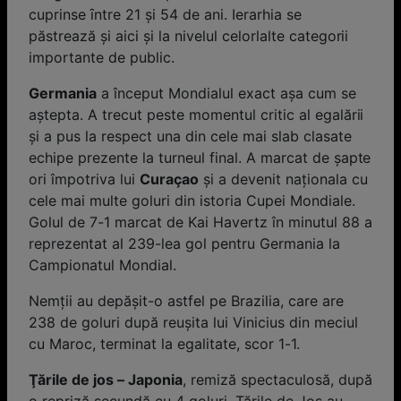
cuprinse ȋntre 21 și 54 de ani. Ierarhia se
păstrează și aici și la nivelul celorlalte categorii
importante de public.
Germania
a început Mondialul exact aşa cum se
aştepta. A trecut peste momentul critic al egalării
şi a pus la respect una din cele mai slab clasate
echipe prezente la turneul final. A marcat de şapte
ori împotriva lui
Cura
çao
şi a devenit naționala cu
cele mai multe goluri din istoria Cupei Mondiale.
Golul de 7-1 marcat de Kai Havertz în minutul 88 a
reprezentat al 239-lea gol pentru Germania la
Campionatul Mondial.
Nemții au depășit-o astfel pe Brazilia, care are
238 de goluri după reușita lui Vinicius din meciul
cu Maroc, terminat la egalitate, scor 1-1.
Ţările de jos – Japonia
, remiză spectaculosă, după