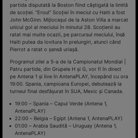
partida disputată la Boston fiind câştigată la limită
de scoției. “Eroul” Scoţiei în meciul cu Haiti a fost
John McGinn. Mijlocaşul de la Aston Villa a marcat
unicul gol al meciului în minutul 28. Scoţienii au
ratat mai multe ocazii, pe parcursul meciului, însă
Haiti putea da lovitura în prelungiri, atunci când
Pierrot a ratat o şansă uriaşă.
Programul zilei a 5-a de la Campionatul Mondial |
Patru partide, din Grupele H şi G, vor fi în direct
pe Antena 1 şi live în AntenaPLAY, începând cu ora
19:00. Spania, campioana Europei, debutează la
turneul final desfăşurat în SUA, Mexic şi Canada.
19:00 – Spania – Capul Verde (Antena 1,
AntenaPLAY)
22:00 – Belgia – Egipt (Antena 1, AntenaPLAY)
01:00 – Arabia Saudită – Uruguay (Antena 1,
AntenaPLAY)