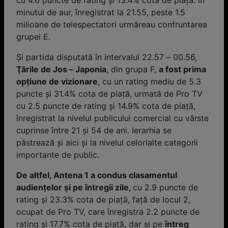
cu 4.6 puncte de rating și 13.4% cota de piaţă. În
minutul de aur, ȋnregistrat la 21.55, peste 1.5
milioane de telespectatori urmăreau confruntarea
grupei E.
Şi partida disputată în intervalul 22.57 – 00.56,
Ţările de Jos – Japonia
, din grupa F,
a fost prima
opţiune de vizionare
, cu un rating mediu de 5.3
puncte și 31.4% cota de piaţă, urmată de Pro TV
cu 2.5 puncte de rating și 14.9% cota de piaţă,
ȋnregistrat la nivelul publicului comercial cu vârste
cuprinse ȋntre 21 și 54 de ani. Ierarhia se
păstrează și aici și la nivelul celorlalte categorii
importante de public.
De altfel, Antena 1 a condus clasamentul
audienţelor și pe ȋntregii zile,
cu 2.9 puncte de
rating și 23.3% cota de piaţă, faţă de locul 2,
ocupat de Pro TV, care ȋnregistra 2.2 puncte de
rating și 17.7% cota de piaţă, dar și pe
ȋntreg