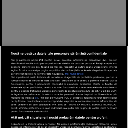
Nouă ne pasă ca datele tale personale să rămână confidențiale
Noi și partenerii noștri
713
stocăm și/sau accesăm informații pe dispozitivul dvs., precum
identificatorii cookie unici pentru prelucrarea datelor cu caracter personal. Puteți accepta sau
gestiona preferințele dvs. făcând clic mai jos, respectiv vă puteți opune utilizării unui interes
legitim în orice moment pe pagina cu politica de confidențialitate. Aceste alegeri vor fi raportate
partenerilor noștri și nu vă vor afecta navigarea.
Mai multe detalii
Noi si partenerii nostri (retelele de socializare si agentiile de publicitate partenere, precum si
furnizorii nostri de servicii de date analitice) prelucram date pentru a permite website-ului sa
functioneze, pentru a personaliza continutul si anunturile publicitare afisate in functie de
interesele si/sau profilul dvs., pentru a va oferi functionalitati aferente retelelor de socializare si
pentru a analiza traficul pe website. Beneficiati de drepturile prevazute de art. 15-22 din GDPR
in legatura cu prelucrarea datelor cu caracter personal. Aceste drepturi pot fi exercitate prin
modalitatea indicata
aici
. Prin click pe “ACCEPT TOATE”, acceptati folosirea tuturor Tehnologiilor
de tip Cookie, care implica inclusiv acceptul dvs. cu privire la stocarea/accesarea informatiilor de
catre Vendor-ii cu care colaboram. Prin click pe “VREAU SA MODIFIC SETARILE INDIVIDUAL”
puteti schimba preferintele in mod individual, mai putin cele legate de cookie strict necesare
pentru functionarea website-ului.
Atât noi, cât și partenerii noștri prelucrăm datele pentru a oferi:
Dezvoltarea și îmbunătățirea serviciilor. Măsurarea performanței reclamelor. Stocarea și/sau
accesarea informațiilor de pe un dispozitiv. Utilizarea profilurilor pentru selectarea conținutului