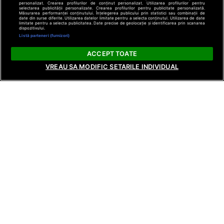
personalizat. Crearea profilurilor de conținut personalizat. Utilizarea profilurilor pentru
selectarea publicității personalizate. Crearea profilurilor pentru publicitate personalizată.
Măsurarea performanței conținutului. Înțelegerea publicului prin statistici sau combinații de
date din surse diferite. Utilizarea datelor limitate pentru a selecta conținutul. Utilizarea de date
limitate pentru a selecta publicitatea. Date precise de geolocație și identificarea prin scanarea
dispozitivului.
Listă parteneri (furnizori)
ACCEPT TOATE
VREAU SA MODIFIC SETARILE INDIVIDUAL
ȘTIRI
ȘTIRI
ȘTIRI
Dragostea din basme se găsește la
În această seară, 
Mireasa, în sezonul 14. Regatul inimii
începe cea de-a t