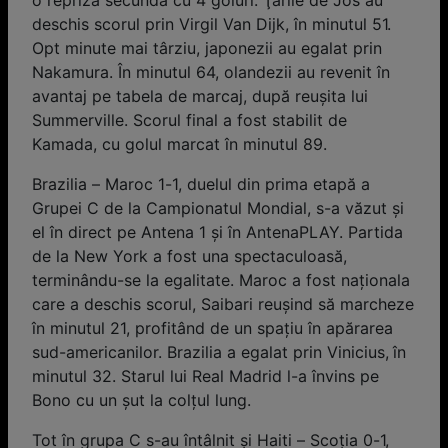
o repriză secundă cu 4 goluri. Ţările de Jos au
deschis scorul prin Virgil Van Dijk, în minutul 51.
Opt minute mai târziu, japonezii au egalat prin
Nakamura. În minutul 64, olandezii au revenit în
avantaj pe tabela de marcaj, după reuşita lui
Summerville. Scorul final a fost stabilit de
Kamada, cu golul marcat în minutul 89.
Brazilia – Maroc 1-1, duelul din prima etapă a
Grupei C de la Campionatul Mondial, s-a văzut şi
el în direct pe Antena 1 și în AntenaPLAY. Partida
de la New York a fost una spectaculoasă,
terminându-se la egalitate. Maroc a fost naţionala
care a deschis scorul, Saibari reuşind să marcheze
în minutul 21, profitând de un spaţiu în apărarea
sud-americanilor. Brazilia a egalat prin Vinicius, în
minutul 32. Starul lui Real Madrid l-a învins pe
Bono cu un şut la colţul lung.
Tot în grupa C s-au întâlnit şi Haiti – Scoția 0-1,