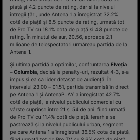
piaţă și 4.2 puncte de rating, dar și la nivelul
ȋntregii ţări, unde Antena 1 a ȋnregistrat 32.2%
cotă de piaţă și 8.5 puncte de rating, urmată tot
de Pro TV cu 18.1% cota de piaţă și 4.8 puncte de
rating. În minutul de aur, 20.56, aproape 2.1
milioane de telespectatori urmăreau partida de la
Antena 1.
Și ultima partidă a optimilor, confruntarea
Elveţia
– Columbia
, decisă la penalty-uri, rezultat 4-3, s-a
impus și ea ca lider detașat de audienţă. În
intervalul 23.00 – 01.51, partida transmisă ȋn direct
pe Antena 1 și AntenaPLAY a ȋnregistrat 42.7%
cotă de piaţă, la nivelul publicului comercial cu
vârste cuprinse ȋntre 21 și 54 de ani, fiind urmată
de Pro TV cu 11.4% cotă de piaţă. Ierarhia se
păstrează și la nivelul publicului urban, segment
pe care Antena 1 a ȋnregistrat 36.5% cota de piaţă,
fiind urmată tot de Pro TV cu 8.6% cotă de piaţă,