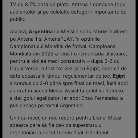
TV cu 8.7% cotă de piaţă. Antena 1 conduce topul
audienţelor și pe celelalte categorii importante de
public.
Aseară,
Argentina
lui Messi a scris istorie ȋn direct
pe Antena 1 și AntenaPLAY, ȋn optimile
Campionatului Mondial de fotbal. Campioana
Mondială din 2022 a reușit o remontada uluitoare,
pentru al doilea meci consecutiv – după 3-2 cu
Capul Verde, a fost tot 3-2 și cu Egipt, doar că de
data aceasta ȋn timpul regulamentar de joc.
Egipt
a condus cu 2-0 până spre final de meci, însă apoi
a intrat în scenă Messi. Assist la golul lui Romero,
a dat golul egalizator, iar apoi Enzo Fernandez a
pus cireașa pe tortul Argentinei.
Un nou meci, un nou record pentru Lionel Messi,
aceasta pare să fie deviza superstarului
argentinian la acest turneu final. Căpitanul