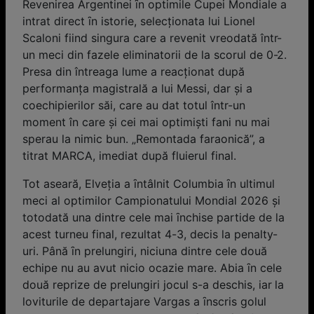
Revenirea Argentinei ȋn optimile Cupei Mondiale a
intrat direct ȋn istorie, selecţionata lui Lionel
Scaloni fiind singura care a revenit vreodată într-
un meci din fazele eliminatorii de la scorul de 0-2.
Presa din întreaga lume a reacționat după
performanța magistrală a lui Messi, dar și a
coechipierilor săi, care au dat totul într-un
moment în care și cei mai optimiști fani nu mai
sperau la nimic bun. „Remontada faraonică”, a
titrat MARCA, imediat după fluierul final.
Tot aseară, Elveţia a ȋntâlnit Columbia ȋn ultimul
meci al optimilor Campionatului Mondial 2026 și
totodată una dintre cele mai ȋnchise partide de la
acest turneu final, rezultat 4-3, decis la penalty-
uri. Până ȋn prelungiri, niciuna dintre cele două
echipe nu au avut nicio ocazie mare. Abia ȋn cele
două reprize de prelungiri jocul s-a deschis, iar la
loviturile de departajare Vargas a ȋnscris golul