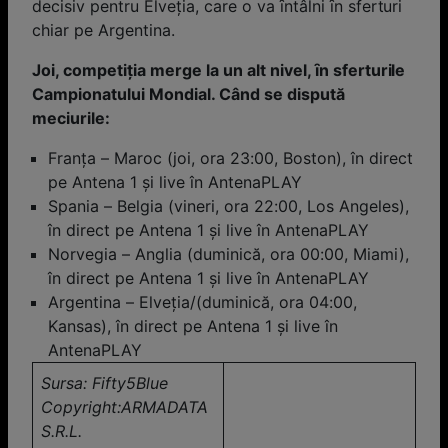
decisiv pentru Elveţia, care o va ȋntâlni ȋn sferturi
chiar pe Argentina.
Joi, competiţia merge la un alt nivel, ȋn sferturile
Campionatului Mondial. Când se dispută
meciurile:
Franţa – Maroc (joi, ora 23:00, Boston), în direct
pe Antena 1 şi live în AntenaPLAY
Spania – Belgia (vineri, ora 22:00, Los Angeles),
în direct pe Antena 1 şi live în AntenaPLAY
Norvegia – Anglia (duminică, ora 00:00, Miami),
în direct pe Antena 1 şi live în AntenaPLAY
Argentina – Elveţia/(duminică, ora 04:00,
Kansas), în direct pe Antena 1 şi live în
AntenaPLAY
Sursa: Fifty5Blue
Copyright:ARMADATA
S.R.L.