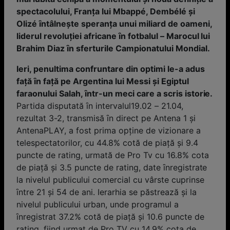
spectacolului, Franţa lui Mbappé, Dembélé și
Olizé ȋntâlnește speranţa unui miliard de oameni,
liderul revoluţiei africane ȋn fotbalul – Marocul lui
Brahim Diaz ȋn sferturile Campionatului Mondial.
Ieri, penultima confruntare din optimi le-a adus
faţă ȋn faţă pe Argentina lui Messi și Egiptul
faraonului Salah, ȋntr-un meci care a scris istorie.
Partida disputată ȋn intervalul19.02 – 21.04,
rezultat 3-2, transmisă ȋn direct pe Antena 1 și
AntenaPLAY, a fost prima opţine de vizionare a
telespectatorilor, cu 44.8% cotă de piață și 9.4
puncte de rating, urmată de Pro Tv cu 16.8% cota
de piaţă și 3.5 puncte de rating, date ȋnregistrate
la nivelul publicului comercial cu vârste cuprinse
ȋntre 21 și 54 de ani. Ierarhia se păstrează şi la
nivelul publicului urban, unde programul a
ȋnregistrat 37.2% cotă de piaţă și 10.6 puncte de
rating, fiind urmat de Pro TV cu 14.9% cota de