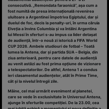
consecutivă. „Remondata faraonică”, așa cum a
fost numită de presa internaţională revenirea
uluitoare a Argentinei ȋmpotriva Egiptului, dar și
duelul de foc, decis la penalty-uri, ȋn urma căruia
Elveţia a ȋnvins Columbia și va ȋntâlni Argentina
lui Messi ȋn sferturi s-au impus ca lider detașat
de audienţă, ȋntr-o nouă zi istorică a FIFA World
CUP 2026. Ambele studiouri de fotbal – Toată
lumea la Antena, dar și partida SUA – Belgia, din
ziua anterioară, pentru care datele de audienţă
au venit astăzi au fost prima opţiune de vizionare
a telespectatorilor. De altfel, Antena 1 a condus
ieri clasamentul audienţelor, atât în Prime Time,
cât şi la nivelul întregii zile.
Mâine, cel mai urmărit eveniment al planetei,
care se vede ȋn exclusivitate ȋn Universul Antena,
ajunge ȋn sferturile competiţiei. De la 23.00, cea
mai iubită echipă a momentului și noua definiţie a