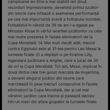
campioanei en-titre a mai stabilit ieri două
recorduri impresionante, devenind primul jucător
din istorie care bifează o asemenea performanță
pe cea mai importantă scenă a fotbalului mondial.
Fotbalistul în vârstă de 39 de ani l-a egalat pe
Miroslav Klose în vârful ierarhiei jucătorilor cu cele
mai multe prezențe în fazele eliminatorii de la
Cupa Mondială: 14. Mai mult decât atât, meciul
contra Egiptului este al 31-lea pentru Leo Messi la
turneele finale. El a depășit-o pe Kristine Lilly,
legendara jucătoare a Angliei, care a jucat de 30
de ori la Cupa Mondială. Tot ieri, Messi, implicat ȋn
două dintre cele trei goluri marcate de Argentina,
a devenit singurul jucător din istorie care
marchează în șase meciuri consecutive în fazele
eliminatorii la Cupa Mondială, dar și cel mai
vârstnic jucător care înscrie și pasează decisiv
într-un meci din afara grupelor la turneele finale.