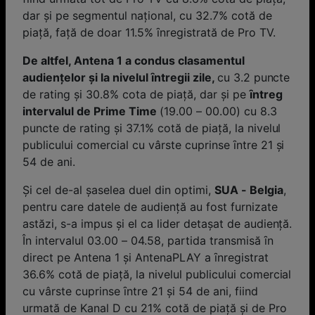
dar și pe segmentul naţional, cu 32.7% cotă de
piaţă, faţă de doar 11.5% ȋnregistrată de Pro TV.
De altfel, Antena 1 a condus clasamentul
audienţelor și la nivelul ȋntregii zile,
cu 3.2 puncte
de rating și 30.8% cota de piaţă, dar și pe
ȋntreg
intervalul de Prime Time
(19.00 – 00.00) cu 8.3
puncte de rating și 37.1% cotă de piață, la nivelul
publicului comercial cu vârste cuprinse ȋntre 21 și
54 de ani.
Şi cel de-al șaselea duel din optimi,
SUA - Belgia
,
pentru care datele de audienţă au fost furnizate
astăzi, s-a impus și el ca lider detașat de audienţă.
În intervalul 03.00 – 04.58, partida transmisă ȋn
direct pe Antena 1 și AntenaPLAY a ȋnregistrat
36.6% cotă de piaţă, la nivelul publicului comercial
cu vârste cuprinse ȋntre 21 și 54 de ani, fiind
urmată de Kanal D cu 21% cotă de piaţă și de Pro