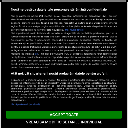
Nouă ne pasă ca datele tale personale să rămână confidențiale
Noi și partenerii noștri
713
stocăm și/sau accesăm informații pe dispozitivul dvs., precum
identificatorii cookie unici pentru prelucrarea datelor cu caracter personal. Puteți accepta sau
gestiona preferințele dvs. făcând clic mai jos, respectiv vă puteți opune utilizării unui interes
legitim în orice moment pe pagina cu politica de confidențialitate. Aceste alegeri vor fi raportate
partenerilor noștri și nu vă vor afecta navigarea.
Mai multe detalii
Noi si partenerii nostri (retelele de socializare si agentiile de publicitate partenere, precum si
furnizorii nostri de servicii de date analitice) prelucram date pentru a permite website-ului sa
functioneze, pentru a personaliza continutul si anunturile publicitare afisate in functie de
interesele si/sau profilul dvs., pentru a va oferi functionalitati aferente retelelor de socializare si
pentru a analiza traficul pe website. Beneficiati de drepturile prevazute de art. 15-22 din GDPR
in legatura cu prelucrarea datelor cu caracter personal. Aceste drepturi pot fi exercitate prin
modalitatea indicata
aici
. Prin click pe “ACCEPT TOATE”, acceptati folosirea tuturor Tehnologiilor
de tip Cookie, care implica inclusiv acceptul dvs. cu privire la stocarea/accesarea informatiilor de
catre Vendor-ii cu care colaboram. Prin click pe “VREAU SA MODIFIC SETARILE INDIVIDUAL”
puteti schimba preferintele in mod individual, mai putin cele legate de cookie strict necesare
pentru functionarea website-ului.
Atât noi, cât și partenerii noștri prelucrăm datele pentru a oferi:
Dezvoltarea și îmbunătățirea serviciilor. Măsurarea performanței reclamelor. Stocarea și/sau
accesarea informațiilor de pe un dispozitiv. Utilizarea profilurilor pentru selectarea conținutului
personalizat. Crearea profilurilor de conținut personalizat. Utilizarea profilurilor pentru
selectarea publicității personalizate. Crearea profilurilor pentru publicitate personalizată.
Măsurarea performanței conținutului. Înțelegerea publicului prin statistici sau combinații de
date din surse diferite. Utilizarea datelor limitate pentru a selecta conținutul. Utilizarea de date
limitate pentru a selecta publicitatea. Date precise de geolocație și identificarea prin scanarea
dispozitivului.
Listă parteneri (furnizori)
ACCEPT TOATE
VREAU SA MODIFIC SETARILE INDIVIDUAL