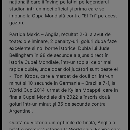
națională care îi înving pe latini pe legendarul
stadion într-un meci oficial și prima care se
impune la Cupa Mondială contra “El Tri” pe acest
gazon.
Partida Mexic – Anglia, rezultat 2-3, a avut de
toate: o eliminare, 2 penalty-uri, goluri după faze
excelente și noi borne istorice. Dubla lui Jude
Bellingham în 98 de secunde a ajuns direct în
istoria Cupei Mondiale, ȋntr-un top al celor mai
rapide duble, unde doar doi jucători sunt peste el
- Toni Kroos, care a marcat de două ori într-un
minut și 10 secunde în Germania – Brazilia 7-1, la
World Cup 2014, urmat de Kylian Mbappé, care în
finala Cupei Mondiale din 2022 a înscris două
goluri într-un minut și 35 de secunde contra
Argentinei.
Odată cu victoria din optimile de finală, Anglia a
bifat o premieră istorică la World Cup. Echipa care