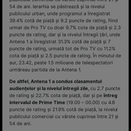
54 de ani. Ierarhia se păstrează şi la nivelul
publicului urban, unde programul a ȋnregistrat
39.4% cotă de piaţă și 9.2 puncte de rating, fiind
urmat de Pro TV cu doar 9.7% cota de piaţă și 2.3
puncte de rating, dar și la nivelul ȋntregii ţări, unde
Antena 1 a ȋnregistrat 31.3% cotă de piaţă și 7
puncte de rating, urmată tot de Pro TV cu 11.2%
cota de piaţă și 2.5 puncte de rating. În minutul de
aur, 23.42, peste 1.5 milioane de telespectatori
urmăreau partida de la Antena 1.
De altfel, Antena 1 a condus clasamentul
audienţelor și la nivelul ȋntregii zile,
cu 2.7 puncte
de rating și 22.7% cota de piaţă, dar și pe
ȋntreg
intervalul de Prime Time
(19.00 – 00.00) cu 4.8
puncte de rating și 21.9% cotă de piață, la nivelul
publicului comercial cu vârste cuprinse ȋntre 21 și
54 de ani.