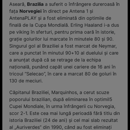
Aseară,
Brazilia
a suferit o înfrângere dureroasă în
fața
Norvegiei
ȋn direct pe Antena 1 și
AntenaPLAY și a fost eliminată din optimile de
finală de la Cupa Mondială. Erling Haaland i-a dus
pe viking în sferturi, pentru prima oară ȋn istorie,
graţie golurilor lui marcate în minutele 80 și 90.
Singurul gol al Braziliei a fost marcat de Neymar,
care a punctat în minutul 90+10 al duelului și care
a anunţat după că se retrage de la echipa
naţională, punând capăt unei cariere de 16 ani ȋn
tricoul “Selecao”, în care a marcat 80 de goluri în
130 de meciuri.
Căpitanul Braziliei, Marquinhos, a cerut scuze
poporului brazilian, după eliminarea în optimil5
Cupei Mondiale, în urma înfrângerii cu Norvegia,
scor 2-1. Este cea mai lungă perioadă fără titlu din
istoria Braziliei (24 de ani) şi cel mai slab rezultat
al „Auriverdes” din 1990, când au fost eliminaţi