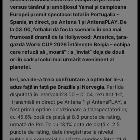
versus tânărul și ambiţiosul Yamal și campioana
Europei promit spectacol total ȋn Portugalia –
Spania, ȋn direct, pe Antena 1 și AntenaPLAY. De
la 03.00, fotbalul dă foc la scenariu ȋn cea mai
frumoasă dramă de la Hollywood: America, ţara-
gazdă World CUP 2026 ȋntâlnește Belgia – echipa
care refuză să „moară” : a „ȋnviat” deja de două
ori ȋn cadrul celui mai urmărit eveniment al
planetei.
Ieri, cea de-a treia confruntare a optimilor le-a
adus faţă ȋn faţă pe Brazilia și Norvegia.
Partida
disputată ȋn intervalul23.00 – 01.04, rezultat 1-2,
transmisă ȋn direct pe Antena 1 și AntenaPLAY, a
fost prima opţine de vizionare a telespectatorilor,
cu 45.6% cotă de piață și 8.8 puncte de rating,
urmată de Pro Tv cu 13.1% cota de piaţă și 2.5
puncte de rating, date ȋnregistrate la nivelul
publicului comercial cu vârste cuprinse ȋntre 21 și