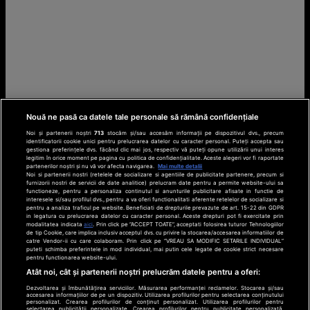
Nouă ne pasă ca datele tale personale să rămână confidențiale
Noi și partenerii noștri
713
stocăm și/sau accesăm informații pe dispozitivul dvs., precum
identificatorii cookie unici pentru prelucrarea datelor cu caracter personal. Puteți accepta sau
gestiona preferințele dvs. făcând clic mai jos, respectiv vă puteți opune utilizării unui interes
legitim în orice moment pe pagina cu politica de confidențialitate. Aceste alegeri vor fi raportate
partenerilor noștri și nu vă vor afecta navigarea.
Mai multe detalii
Noi si partenerii nostri (retelele de socializare si agentiile de publicitate partenere, precum si
furnizorii nostri de servicii de date analitice) prelucram date pentru a permite website-ului sa
functioneze, pentru a personaliza continutul si anunturile publicitare afisate in functie de
interesele si/sau profilul dvs., pentru a va oferi functionalitati aferente retelelor de socializare si
pentru a analiza traficul pe website. Beneficiati de drepturile prevazute de art. 15-22 din GDPR
in legatura cu prelucrarea datelor cu caracter personal. Aceste drepturi pot fi exercitate prin
modalitatea indicata
aici
. Prin click pe “ACCEPT TOATE”, acceptati folosirea tuturor Tehnologiilor
de tip Cookie, care implica inclusiv acceptul dvs. cu privire la stocarea/accesarea informatiilor de
catre Vendor-ii cu care colaboram. Prin click pe “VREAU SA MODIFIC SETARILE INDIVIDUAL”
puteti schimba preferintele in mod individual, mai putin cele legate de cookie strict necesare
pentru functionarea website-ului.
Atât noi, cât și partenerii noștri prelucrăm datele pentru a oferi:
Dezvoltarea și îmbunătățirea serviciilor. Măsurarea performanței reclamelor. Stocarea și/sau
accesarea informațiilor de pe un dispozitiv. Utilizarea profilurilor pentru selectarea conținutului
personalizat. Crearea profilurilor de conținut personalizat. Utilizarea profilurilor pentru
selectarea publicității personalizate. Crearea profilurilor pentru publicitate personalizată.