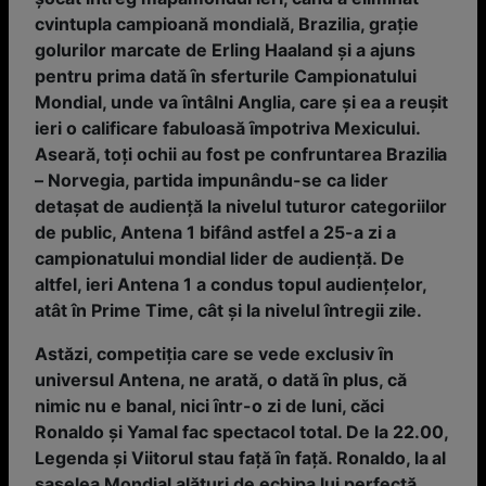
cvintupla campioană mondială, Brazilia, grație
golurilor marcate de Erling Haaland și a ajuns
pentru prima dată ȋn sferturile Campionatului
Mondial, unde va ȋntâlni Anglia, care și ea a reușit
ieri o calificare fabuloasă ȋmpotriva Mexicului.
Aseară, toţi ochii au fost pe confruntarea Brazilia
– Norvegia, partida impunându-se ca lider
detașat de audienţă la nivelul tuturor categoriilor
de public, Antena 1 bifând astfel a 25-a zi a
campionatului mondial lider de audienţă. De
altfel, ieri Antena 1 a condus topul audienţelor,
atât în Prime Time, cât şi la nivelul întregii zile.
Astăzi, competiţia care se vede exclusiv ȋn
universul Antena, ne arată, o dată ȋn plus, că
nimic nu e banal, nici ȋntr-o zi de luni, căci
Ronaldo și Yamal fac spectacol total. De la 22.00,
Legenda și Viitorul stau faţă ȋn faţă. Ronaldo, la al
șaselea Mondial alături de echipa lui perfectă