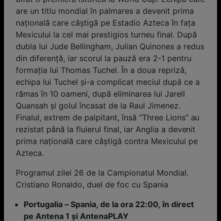
are un titlu mondial în palmares a devenit prima
națională care câștigă pe Estadio Azteca în fața
Mexicului la cel mai prestigios turneu final. După
dubla lui Jude Bellingham, Julian Quinones a redus
din diferență, iar scorul la pauză era 2-1 pentru
formația lui Thomas Tuchel. În a doua repriză,
echipa lui Tuchel și-a complicat meciul după ce a
rămas ȋn 10 oameni, după eliminarea lui Jarell
Quansah și golul ȋncasat de la Raul Jimenez.
Finalul, extrem de palpitant, ȋnsă “Three Lions” au
rezistat până la fluierul final, iar Anglia a devenit
prima națională care câștigă contra Mexicului pe
Azteca.
Programul zilei 26 de la Campionatul Mondial.
Cristiano Ronaldo, duel de foc cu Spania
Portugalia – Spania, de la ora 22:00, în direct
pe Antena 1 şi AntenaPLAY