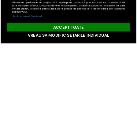
Măsurarea performanței conținutului. Înțelegerea publicului prin statistici sau combinații de
date din surse diferite. Utilizarea datelor limitate pentru a selecta conținutul. Utilizarea de date
limitate pentru a selecta publicitatea. Date precise de geolocație și identificarea prin scanarea
dispozitivului.
Listă parteneri (furnizori)
ACCEPT TOATE
VREAU SA MODIFIC SETARILE INDIVIDUAL
ȘTIRI
ȘTIRI
ȘTIRI
Dragostea din basme se găsește la
În această seară, 
Mireasa, în sezonul 14. Regatul inimii
începe cea de-a t
va fi lansat începând cu 17 august,
Poftiți pe la noi – 