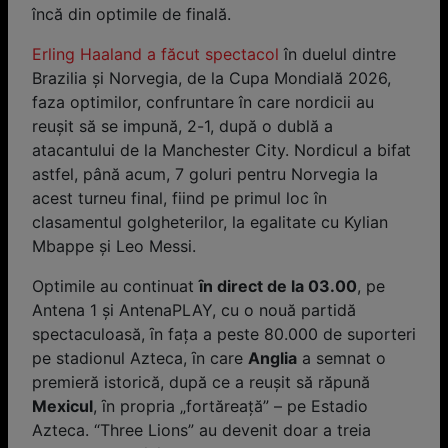
încă din optimile de finală.
Erling Haaland a făcut spectacol
în duelul dintre
Brazilia şi Norvegia, de la Cupa Mondială 2026,
faza optimilor, confruntare în care nordicii au
reuşit să se impună, 2-1, după o dublă a
atacantului de la Manchester City. Nordicul a bifat
astfel, până acum, 7 goluri pentru Norvegia la
acest turneu final, fiind pe primul loc în
clasamentul golgheterilor, la egalitate cu Kylian
Mbappe şi Leo Messi.
Optimile au continuat
ȋn direct de la 03.00
, pe
Antena 1 și AntenaPLAY, cu o nouă partidă
spectaculoasă, ȋn faţa a peste 80.000 de suporteri
pe stadionul Azteca, ȋn care
Anglia
a semnat o
premieră istorică, după ce a reușit să răpună
Mexicul
, ȋn propria „fortăreaţă” – pe Estadio
Azteca. “Three Lions” au devenit doar a treia