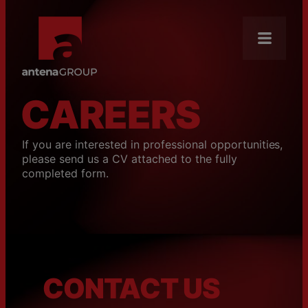
About Us
Mission
CAREERS
News
If you are interested in professional opportunities,
Brands
please send us a CV attached to the fully
completed form.
Our Core Businesses
Careers
Antena Academy
CSR
CONTACT US
Distribution