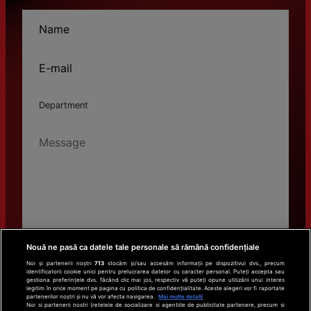
Nouă ne pasă ca datele tale personale să rămână confidențiale
I consent to
the conditions
and
Cookies Policy
.
Noi și partenerii noștri
713
stocăm și/sau accesăm informații pe dispozitivul dvs., precum
identificatorii cookie unici pentru prelucrarea datelor cu caracter personal. Puteți accepta sau
gestiona preferințele dvs. făcând clic mai jos, respectiv vă puteți opune utilizării unui interes
legitim în orice moment pe pagina cu politica de confidențialitate. Aceste alegeri vor fi raportate
partenerilor noștri și nu vă vor afecta navigarea.
Mai multe detalii
Noi si partenerii nostri (retelele de socializare si agentiile de publicitate partenere, precum si