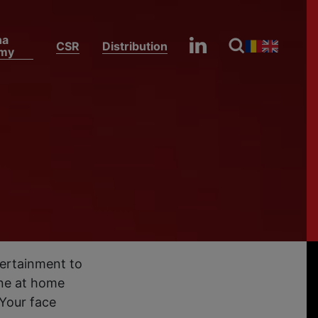
na
CSR
Distribution
my
Antena 1 announces the start of filming for the 21st season of the total transformation show, Your face sounds familiar!
 of
 the
our
tertainment to
one at home
"Your face