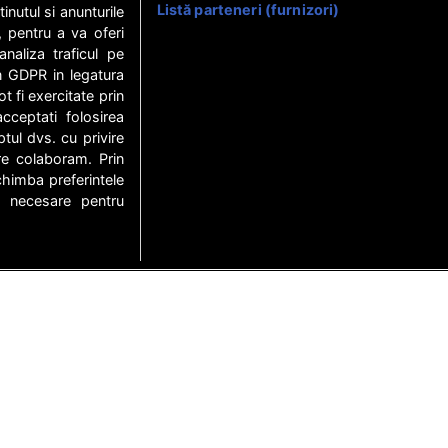
Listă parteneri (furnizori)
nutul si anunturile
., pentru a va oferi
analiza traficul pe
in GDPR in legatura
t fi exercitate prin
ceptati folosirea
ptul dvs. cu privire
re colaboram. Prin
himba preferintele
t necesare pentru