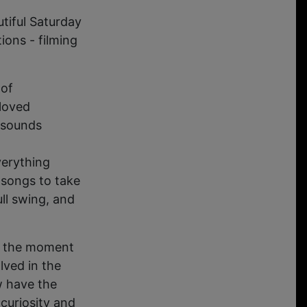
tiful Saturday
ions - filming
 of
loved
e sounds
verything
 songs to take
ull swing, and
th the moment
lved in the
w have the
 curiosity and