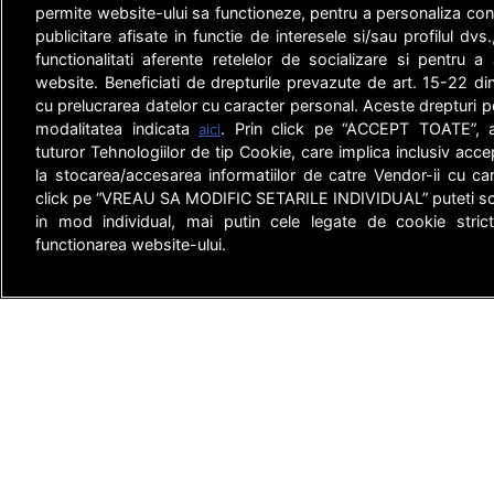
permite website-ului sa functioneze, pentru a personaliza conti
publicitare afisate in functie de interesele si/sau profilul dvs
functionalitati aferente retelelor de socializare si pentru a 
website. Beneficiati de drepturile prevazute de art. 15-22 d
cu prelucrarea datelor cu caracter personal. Aceste drepturi po
modalitatea indicata
. Prin click pe “ACCEPT TOATE”, ac
aici
tuturor Tehnologiilor de tip Cookie, care implica inclusiv acce
la stocarea/accesarea informatiilor de catre Vendor-ii cu ca
click pe “VREAU SA MODIFIC SETARILE INDIVIDUAL” puteti sc
in mod individual, mai putin cele legate de cookie stric
functionarea website-ului.