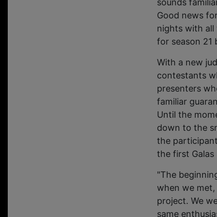
sounds familiar
Good news for 
nights with al
for season 21 
With a new jud
contestants w
presenters who
familiar guara
Until the mome
down to the sm
the participan
the first Gala
"The beginning
when we met, fo
project. We we
same enthusiasm