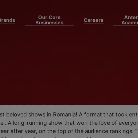
Our Core
Ante
Brands
Careers
Businesses
Acade
 1 announces the start
g for the 21st season of
transformation show, Y
ounds familiar!
st beloved shows in Romania! A format that took en
vel. A long-running show that won the love of every
year after year, on the top of the audience rankings. 