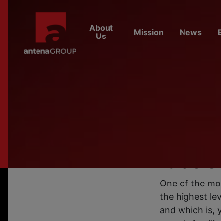
About
Mission
News
Us
HOME
NEWS
Antena
filmin
total 
face s
One of the mo
the highest le
and which is, 