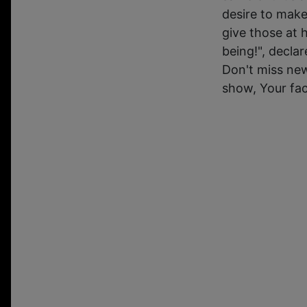
desire to make
give those at 
being!", decla
Don't miss ne
show, Your fac