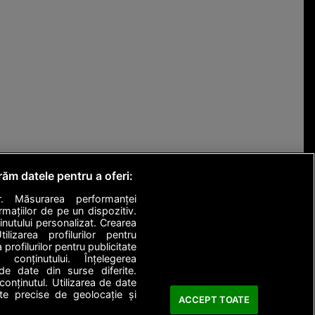
crăm datele pentru a oferi:
or. Măsurarea performanței
mațiilor de pe un dispozitiv.
ținutului personalizat. Crearea
ilizarea profilurilor pentru
 profilurilor pentru publicitate
 conținutului. Înțelegerea
 de date din surse diferite.
conținutul. Utilizarea de date
ate precise de geolocație și
ACCEPT TOATE