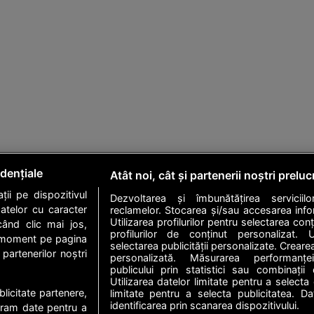
dențiale
Atât noi, cât și partenerii noștri prelu
i pe dispozitivul
Dezvoltarea și îmbunătățirea serviciil
datelor cu caracter
reclamelor. Stocarea și/sau accesarea infor
Utilizarea profilurilor pentru selectarea con
când clic mai jos,
profilurilor de conținut personalizat. Ut
ice moment pe pagina
selectarea publicității personalizate. Crearea
 partenerilor noștri
personalizată. Măsurarea performanței
publicului prin statistici sau combinații
Utilizarea datelor limitate pentru a selecta 
ublicitate partenere,
limitate pentru a selecta publicitatea. D
identificarea prin scanarea dispozitivului.
ucram date pentru a