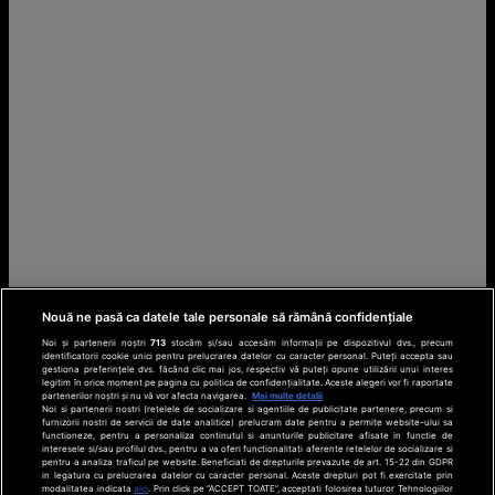
Nouă ne pasă ca datele tale personale să rămână confidențiale
Noi și partenerii noștri
713
stocăm și/sau accesăm informații pe dispozitivul dvs., precum
identificatorii cookie unici pentru prelucrarea datelor cu caracter personal. Puteți accepta sau
gestiona preferințele dvs. făcând clic mai jos, respectiv vă puteți opune utilizării unui interes
legitim în orice moment pe pagina cu politica de confidențialitate. Aceste alegeri vor fi raportate
partenerilor noștri și nu vă vor afecta navigarea.
Mai multe detalii
Noi si partenerii nostri (retelele de socializare si agentiile de publicitate partenere, precum si
furnizorii nostri de servicii de date analitice) prelucram date pentru a permite website-ului sa
functioneze, pentru a personaliza continutul si anunturile publicitare afisate in functie de
interesele si/sau profilul dvs., pentru a va oferi functionalitati aferente retelelor de socializare si
pentru a analiza traficul pe website. Beneficiati de drepturile prevazute de art. 15-22 din GDPR
in legatura cu prelucrarea datelor cu caracter personal. Aceste drepturi pot fi exercitate prin
modalitatea indicata
aici
. Prin click pe “ACCEPT TOATE”, acceptati folosirea tuturor Tehnologiilor