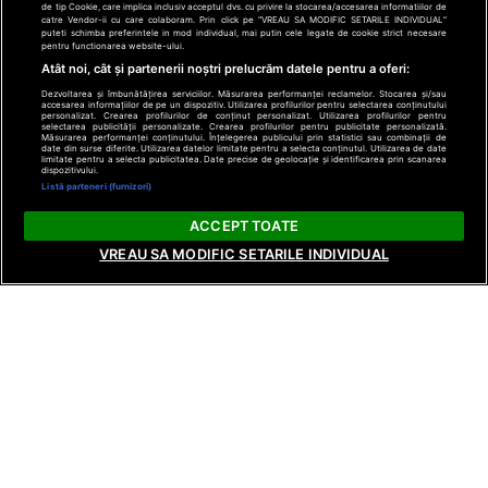
de tip Cookie, care implica inclusiv acceptul dvs. cu privire la stocarea/accesarea informatiilor de
catre Vendor-ii cu care colaboram. Prin click pe “VREAU SA MODIFIC SETARILE INDIVIDUAL”
puteti schimba preferintele in mod individual, mai putin cele legate de cookie strict necesare
pentru functionarea website-ului.
Atât noi, cât și partenerii noștri prelucrăm datele pentru a oferi:
Dezvoltarea și îmbunătățirea serviciilor. Măsurarea performanței reclamelor. Stocarea și/sau
accesarea informațiilor de pe un dispozitiv. Utilizarea profilurilor pentru selectarea conținutului
personalizat. Crearea profilurilor de conținut personalizat. Utilizarea profilurilor pentru
selectarea publicității personalizate. Crearea profilurilor pentru publicitate personalizată.
Măsurarea performanței conținutului. Înțelegerea publicului prin statistici sau combinații de
date din surse diferite. Utilizarea datelor limitate pentru a selecta conținutul. Utilizarea de date
limitate pentru a selecta publicitatea. Date precise de geolocație și identificarea prin scanarea
dispozitivului.
Listă parteneri (furnizori)
ACCEPT TOATE
VREAU SA MODIFIC SETARILE INDIVIDUAL