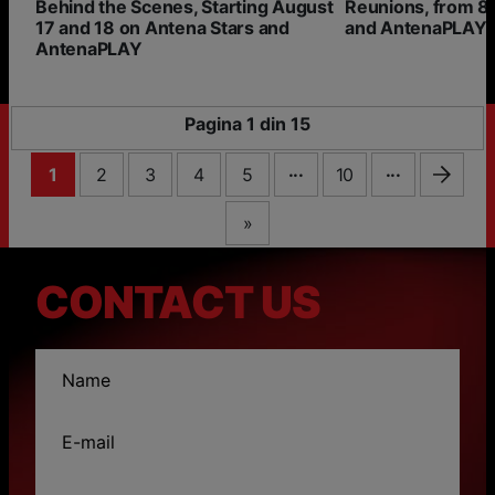
Behind the Scenes, Starting August
Reunions, from 8
17 and 18 on Antena Stars and
and AntenaPLAY!
AntenaPLAY
Pagina 1 din 15
...
...
1
2
3
4
5
10
»
CONTACT US