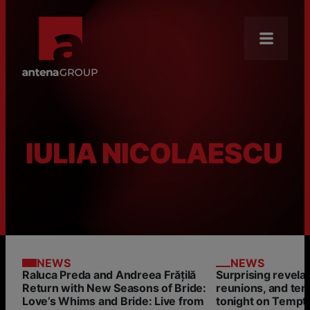
About Us
Mission
News
IULIA NICOLAESCU
Brands
Our Core Businesses
Careers
Antena Academy
NEWS
NEWS
CSR
Raluca Preda and Andreea Frățilă
Surprising revela
Return with New Seasons of Bride:
reunions, and te
Distribution
Love’s Whims and Bride: Live from
tonight on Tempta