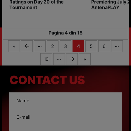
Ratings on Day 20 of the
Premiering July 2
Tournament
AntenaPLAY
Pagina 4 din 15
...
...
«
2
3
4
5
6
...
10
»
CONTACT US