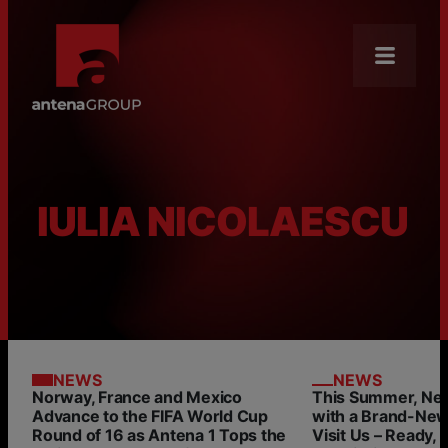
About Us
Mission
News
IULIA NICOLAESCU
Brands
Our Core Businesses
Careers
Antena Academy
NEWS
NEWS
CSR
Norway, France and Mexico
This Summer, Nea
Advance to the FIFA World Cup
with a Brand-Ne
Distribution
Round of 16 as Antena 1 Tops the
Visit Us – Ready, 